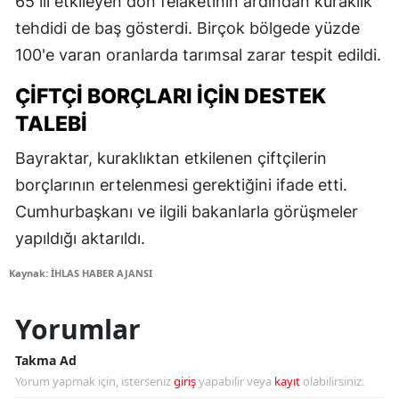
65 ili etkileyen don felaketinin ardından kuraklık
tehdidi de baş gösterdi. Birçok bölgede yüzde
100'e varan oranlarda tarımsal zarar tespit edildi.
ÇIFTÇI BORÇLARI İÇIN DESTEK
TALEBI
Bayraktar, kuraklıktan etkilenen çiftçilerin
borçlarının ertelenmesi gerektiğini ifade etti.
Cumhurbaşkanı ve ilgili bakanlarla görüşmeler
yapıldığı aktarıldı.
Kaynak: İHLAS HABER AJANSI
Yorumlar
Takma Ad
Yorum yapmak için, isterseniz
giriş
yapabilir veya
kayıt
olabilirsiniz.