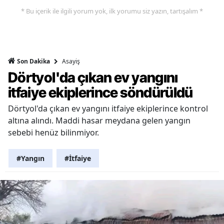
* Bu içerik ile ilgili yorum yok, ilk yorumu siz yazın, tartışalım *
Asayiş
Son Dakika
Dörtyol'da çıkan ev yangını
itfaiye ekiplerince söndürüldü
Dörtyol'da çıkan ev yangını itfaiye ekiplerince kontrol
altına alındı. Maddi hasar meydana gelen yangın
sebebi henüz bilinmiyor.
#Yangın
#İtfaiye