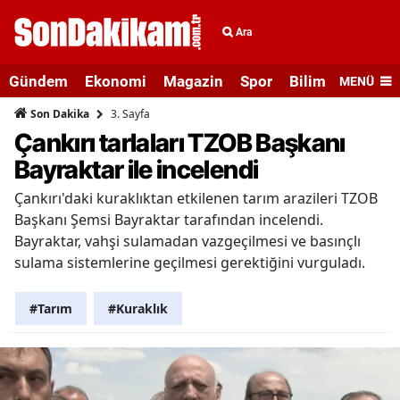
Ara
Gündem
Ekonomi
Magazin
Spor
Bilim ve Teknolo
MENÜ
3. Sayfa
Son Dakika
Çankırı tarlaları TZOB Başkanı
Bayraktar ile incelendi
Çankırı'daki kuraklıktan etkilenen tarım arazileri TZOB
Başkanı Şemsi Bayraktar tarafından incelendi.
Bayraktar, vahşi sulamadan vazgeçilmesi ve basınçlı
sulama sistemlerine geçilmesi gerektiğini vurguladı.
#Tarım
#Kuraklık