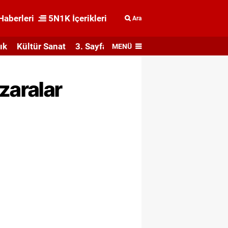
Haberleri
5N1K İçerikleri
Ara
ık
Kültür Sanat
3. Sayfa
MENÜ
zaralar