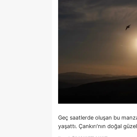
M
İ
İ
K
K
K
Kı
K
K
Geç saatlerde oluşan bu manza
K
yaşattı. Çankırı'nın doğal güzel
K