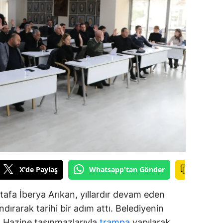
ozgat
onguldak
ksaray
ayburt
araman
ırıkkale
atman
ırnak
X'de Paylaş
Whatsapp'tan Gönder
artın
afa İberya Arıkan, yıllardır devam eden
rdahan
dırarak tarihi bir adım attı. Belediyenin
ar, Hazine taşınmazlarıyla
trampa
yapılarak
ğdır