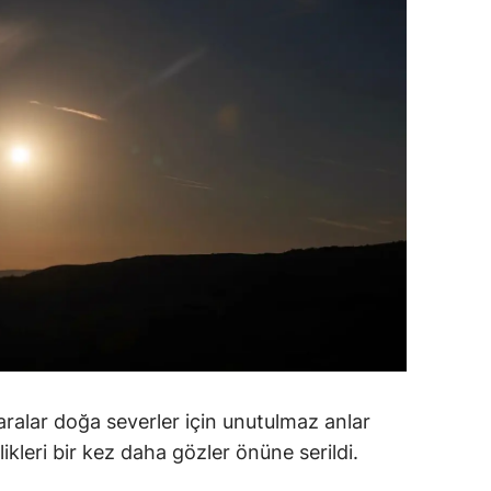
ersin
stanbul
zmir
ars
astamonu
ayseri
rklareli
ırşehir
ocaeli
ralar doğa severler için unutulmaz anlar
onya
likleri bir kez daha gözler önüne serildi.
ütahya