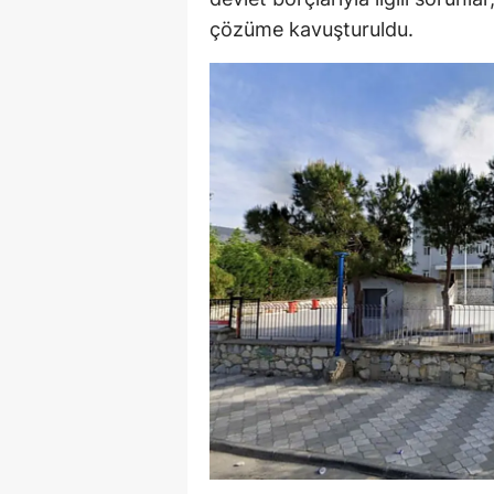
çözüme kavuşturuldu.
Y
K
Ki
O
D