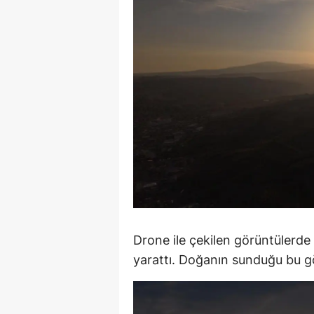
E
E
E
E
E
G
G
G
Drone ile çekilen görüntülerd
H
yarattı. Doğanın sunduğu bu görs
H
I