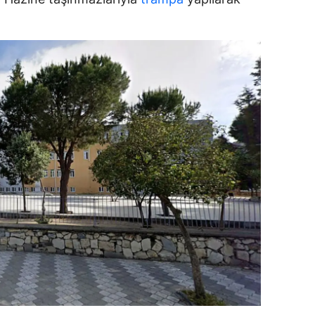
alova
arabük
lis
smaniye
üzce