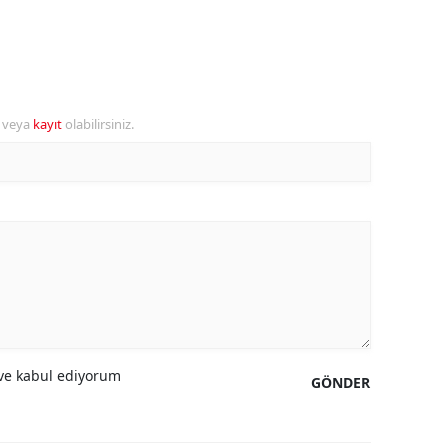
alatya
anisa
ahramanmaraş
r veya
kayıt
olabilirsiniz.
ardin
uğla
uş
evşehir
iğde
rdu
e kabul ediyorum
GÖNDER
ize
akarya