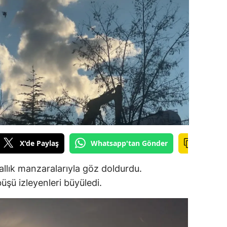
ilecik
ingöl
tlis
olu
urdur
ursa
anakkale
X'de Paylaş
Whatsapp'tan Gönder
ankırı
allık manzaralarıyla göz doldurdu.
orum
ü izleyenleri büyüledi.
enizli
iyarbakır