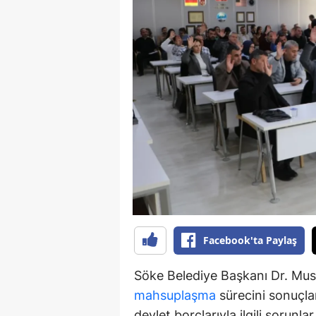
Y
Z
A
B
K
K
B
Ş
Facebook'ta Paylaş
B
Söke Belediye Başkanı Dr. Must
A
mahsuplaşma
sürecini sonuçlan
devlet borçlarıyla ilgili sorunl
I