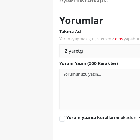
Kaynak: İHLAS HABER AJANSI
M
Yorumlar
M
Takma Ad
K
Yorum yapmak için, isterseniz
giriş
yapabili
M
M
Yorum Yazın (500 Karakter)
M
N
N
O
Yorum yazma kurallarını
okudum v
R
S