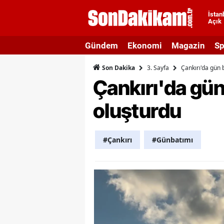
İstan
Açık
A
Gündem
Ekonomi
Magazin
Sp
A
3. Sayfa
Çankırı'da gün 
Son Dakika
A
Çankırı'da gün
A
oluşturdu
A
A
#Çankırı
#Günbatımı
A
A
A
B