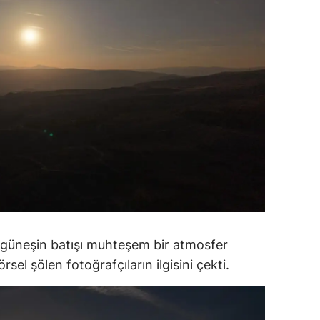
dirne
lazığ
rzincan
rzurum
skişehir
aziantep
iresun
ümüşhane
e güneşin batışı muhteşem bir atmosfer
akkari
el şölen fotoğrafçıların ilgisini çekti.
atay
sparta