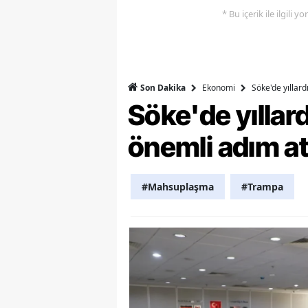
* Bu içerik ile ilgili 
S
Si
S
Ekonomi
Söke'de yıllar
Son Dakika
Söke'de yılla
S
T
önemli adım at
T
#Mahsuplaşma
#Trampa
T
T
Ş
U
V