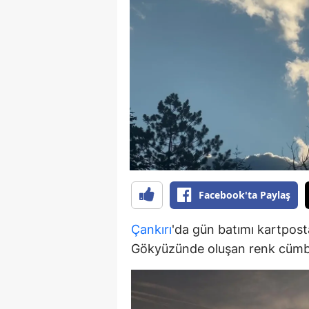
B
B
Bi
B
B
B
Ç
Facebook'ta Paylaş
Ç
Çankırı
'da gün batımı kartpost
Ç
Gökyüzünde oluşan renk cümbüş
D
D