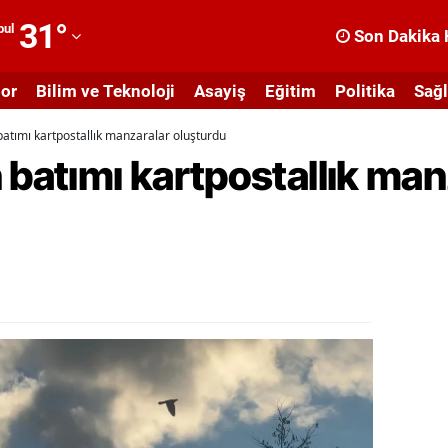
31
°
bul
Son Dakika 
dana
or
Bilim ve Teknoloji
Asayiş
Eğitim
Politika
Sağl
dıyaman
batımı kartpostallık manzaralar oluşturdu
fyonkarahisar
 batımı kartpostallık man
ğrı
masya
nkara
ntalya
rtvin
ydın
alıkesir