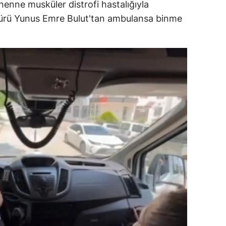
henne musküler distrofi hastalığıyla
dirne
dürü Yunus Emre Bulut'tan ambulansa binme
lazığ
rzincan
rzurum
skişehir
aziantep
iresun
ümüşhane
akkari
atay
sparta