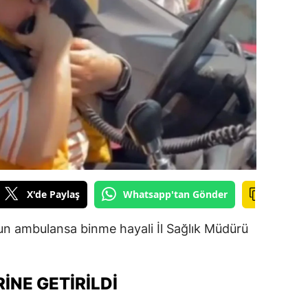
ilecik
ingöl
tlis
olu
urdur
ursa
anakkale
X'de Paylaş
Whatsapp'tan Gönder
ankırı
n ambulansa binme hayali İl Sağlık Müdürü
orum
enizli
INE GETIRILDI
iyarbakır