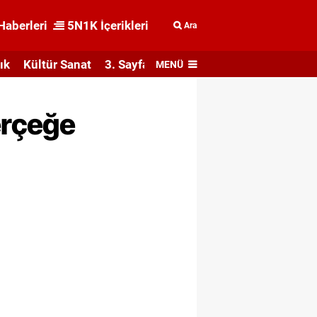
Haberleri
5N1K İçerikleri
Ara
ık
Kültür Sanat
3. Sayfa
MENÜ
erçeğe