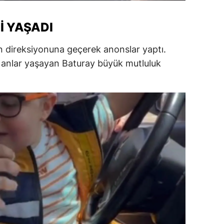
ersin
I YAŞADI
stanbul
 direksiyonuna geçerek anonslar yaptı.
zmir
z anlar yaşayan Baturay büyük mutluluk
ars
astamonu
ayseri
rklareli
ırşehir
ocaeli
onya
ütahya