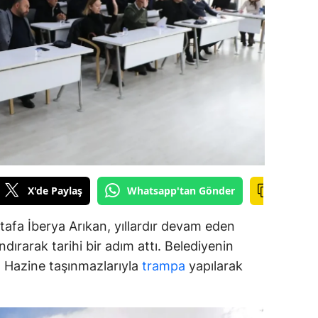
alova
arabük
lis
smaniye
üzce
X'de Paylaş
Whatsapp'tan Gönder
afa İberya Arıkan, yıllardır devam eden
dırarak tarihi bir adım attı. Belediyenin
ar, Hazine taşınmazlarıyla
trampa
yapılarak