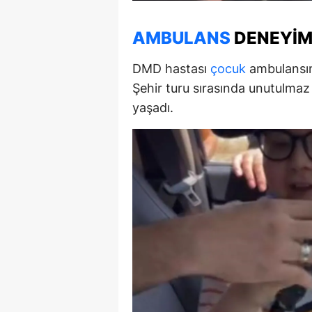
M
AMBULANS
DENEYIM
İ
DMD hastası
çocuk
ambulansın
İ
Şehir turu sırasında unutulma
K
yaşadı.
K
K
Kı
K
K
K
K