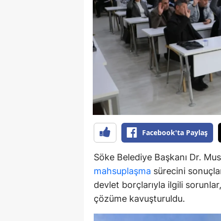
Y
K
Ki
O
D
Facebook'ta Paylaş
Söke Belediye Başkanı Dr. Must
mahsuplaşma
sürecini sonuçlan
devlet borçlarıyla ilgili sorunl
çözüme kavuşturuldu.