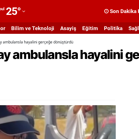
25
°
bul
Son Dakika 
dana
or
Bilim ve Teknoloji
Asayiş
Eğitim
Politika
Sağl
dıyaman
ray ambulansla hayalini gerçeğe dönüştürdü
fyonkarahisar
ray ambulansla hayalini g
ğrı
masya
nkara
ntalya
rtvin
ydın
alıkesir