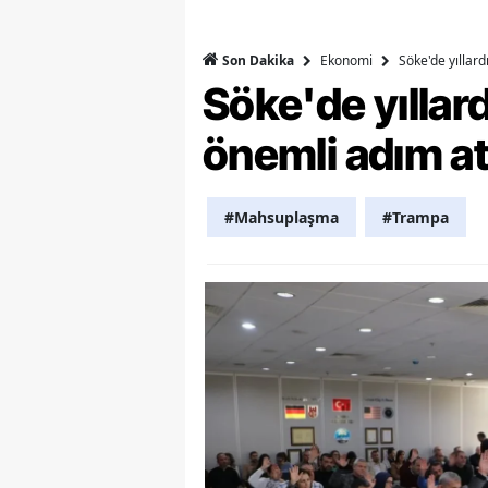
Y
Ekonomi
Söke'de yıllar
Son Dakika
Z
Söke'de yılla
A
önemli adım at
B
#Mahsuplaşma
#Trampa
K
K
B
Ş
B
A
I