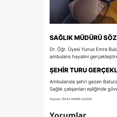
M
M
K
SAĞLIK MÜDÜRÜ SÖ
M
Dr. Öğr. Üyesi Yunus Emre Bulut
M
ambulans hayalini gerçekleştire
M
ŞEHIR TURU GERÇEKL
N
Ambulansla şehri gezen Baturay,
N
Sağlık çalışanları eşliğinde güv
O
Kaynak: İHLAS HABER AJANSI
R
Yorumlar
S