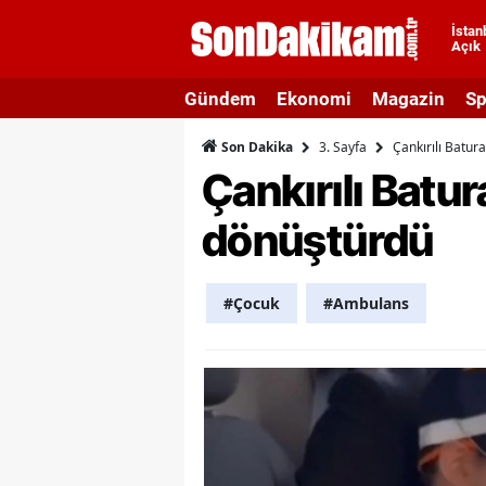
İstan
Açık
A
Gündem
Ekonomi
Magazin
Sp
A
3. Sayfa
Çankırılı Batu
Son Dakika
A
Çankırılı Batu
A
dönüştürdü
A
A
#Çocuk
#Ambulans
A
A
A
B