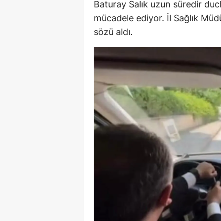
Baturay Salık uzun süredir duc
E
mücadele ediyor. İl Sağlık Mü
sözü aldı.
E
E
E
E
G
G
G
H
H
I