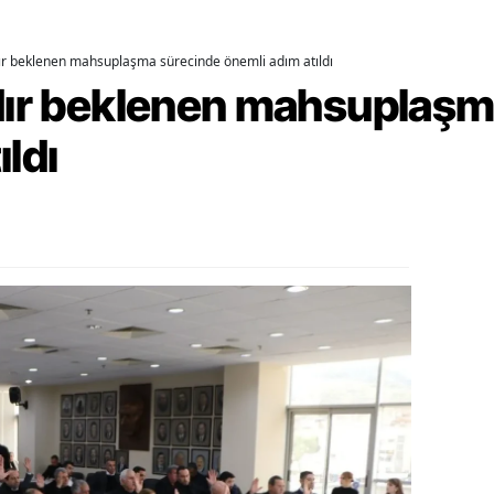
ozgat
dır beklenen mahsuplaşma sürecinde önemli adım atıldı
onguldak
rdır beklenen mahsuplaş
ksaray
ıldı
ayburt
araman
ırıkkale
atman
ırnak
artın
rdahan
ğdır