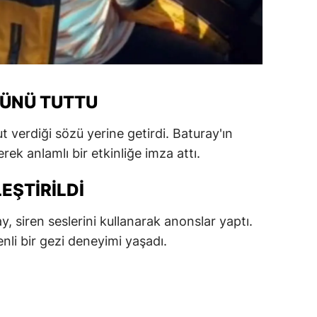
alatya
anisa
ahramanmaraş
ZÜNÜ TUTTU
ardin
 verdiği sözü yerine getirdi. Baturay'ın
uğla
rek anlamlı bir etkinliğe imza attı.
uş
EŞTIRILDI
evşehir
 siren seslerini kullanarak anonslar yaptı.
iğde
enli bir gezi deneyimi yaşadı.
rdu
ize
akarya