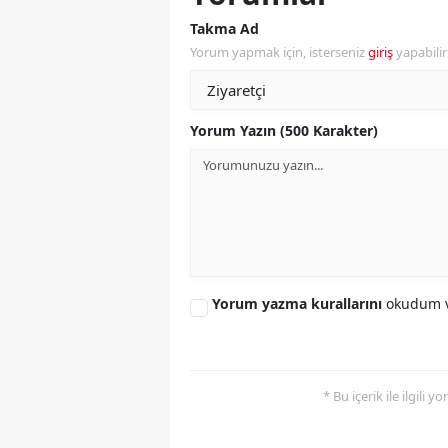
Takma Ad
S
Yorum yapmak için, isterseniz
giriş
yapabili
Si
S
Yorum Yazın (500 Karakter)
S
T
T
T
Yorum yazma kurallarını
okudum v
T
Ş
* Bu içerik ile ilgili 
U
V