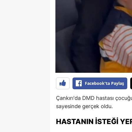
B
B
Bi
B
B
B
Ç
Facebook'ta Paylaş
Ç
Çankırı'da DMD hastası çocuğu
Ç
sayesinde gerçek oldu.
D
HASTANIN İSTEĞI YER
D