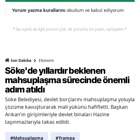
Yorum yazma kurallarını
okudum ve kabul ediyorum
* Bu içerik ile ilgili yorum yok, ilk yorumu siz yazın, tartışalım *
Ekonomi
Son Dakika
Söke'de yıllardır beklenen
mahsuplaşma sürecinde önemli
adım atıldı
Söke Belediyesi, devlet borçlarını mahsuplaşma yoluyla
çözüme kavuşturarak mali yükünü hafifletti. Başkan
Arıkan’ın girişimleriyle devlet binaları Hazine
taşınmazlarıyla takas edildi.
#Mahsuplaşma
#Trampa