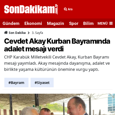
Ara
Gündem
Ekonomi
Magazin
Spor
Bilim ve Teknolo
MENÜ
3. Sayfa
Son Dakika
Cevdet Akay Kurban Bayramında
adalet mesajı verdi
CHP Karabük Milletvekili Cevdet Akay, Kurban Bayramı
mesajı yayımladı. Akay mesajında dayanışma, adalet ve
birlikte yaşama kültürünün önemine vurgu yaptı.
#Bayram
#Siyaset