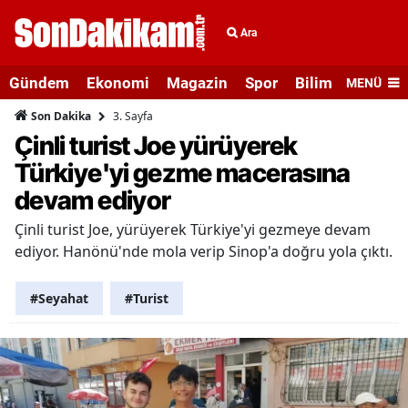
Ara
Gündem
Ekonomi
Magazin
Spor
Bilim ve Teknolo
MENÜ
3. Sayfa
Son Dakika
Çinli turist Joe yürüyerek
Türkiye'yi gezme macerasına
devam ediyor
Çinli turist Joe, yürüyerek Türkiye'yi gezmeye devam
ediyor. Hanönü'nde mola verip Sinop'a doğru yola çıktı.
#Seyahat
#Turist