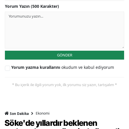
Yorum Yazın (500 Karakter)
GÖNDER
Yorum yazma kurallarını
okudum ve kabul ediyorum
* Bu içerik ile ilgili yorum yok, ilk yorumu siz yazın, tartışalım *
Ekonomi
Son Dakika
Söke'de yıllardır beklenen