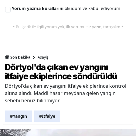
Yorum yazma kurallarını
okudum ve kabul ediyorum
* Bu içerik ile ilgili yorum yok, ilk yorumu siz yazın, tartışalım *
Asayiş
Son Dakika
Dörtyol'da çıkan ev yangını
itfaiye ekiplerince söndürüldü
Dörtyol'da çıkan ev yangını itfaiye ekiplerince kontrol
altına alındı. Maddi hasar meydana gelen yangın
sebebi henüz bilinmiyor.
#Yangın
#İtfaiye