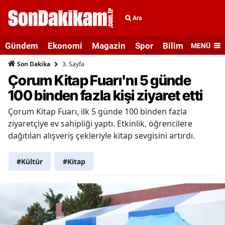
Ara
Gündem
Ekonomi
Magazin
Spor
Bilim ve Teknolo
MENÜ
3. Sayfa
Son Dakika
Çorum Kitap Fuarı'nı 5 günde
100 binden fazla kişi ziyaret etti
Çorum Kitap Fuarı, ilk 5 günde 100 binden fazla
ziyaretçiye ev sahipliği yaptı. Etkinlik, öğrencilere
dağıtılan alışveriş çekleriyle kitap sevgisini artırdı.
#Kültür
#Kitap