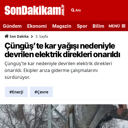
Ara
Gündem
Ekonomi
Magazin
Spor
Bilim ve Teknolo
MENÜ
3. Sayfa
Son Dakika
Çüngüş’te kar yağışı nedeniyle
devrilen elektrik direkleri onarıldı
Çüngüş'te kar nedeniyle devrilen elektrik direkleri
onarıldı. Ekipler arıza giderme çalışmalarını
sürdürüyor.
#Enerji
#Çevre