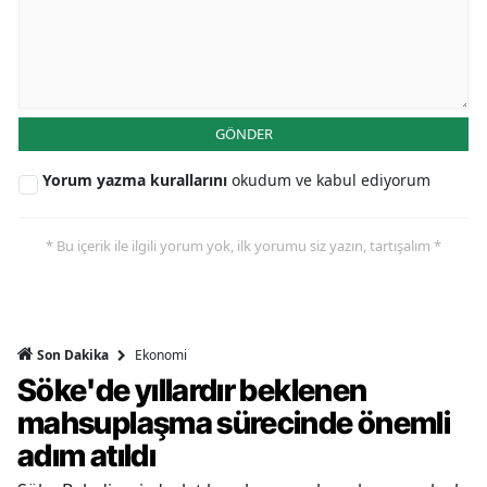
GÖNDER
Yorum yazma kurallarını
okudum ve kabul ediyorum
* Bu içerik ile ilgili yorum yok, ilk yorumu siz yazın, tartışalım *
Ekonomi
Son Dakika
Söke'de yıllardır beklenen
mahsuplaşma sürecinde önemli
adım atıldı