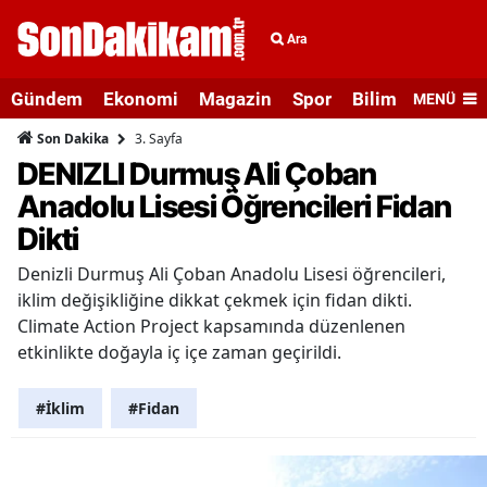
Ara
Gündem
Ekonomi
Magazin
Spor
Bilim ve Teknolo
MENÜ
3. Sayfa
Son Dakika
DENIZLI Durmuş Ali Çoban
Anadolu Lisesi Öğrencileri Fidan
Dikti
Denizli Durmuş Ali Çoban Anadolu Lisesi öğrencileri,
iklim değişikliğine dikkat çekmek için fidan dikti.
Climate Action Project kapsamında düzenlenen
etkinlikte doğayla iç içe zaman geçirildi.
#İklim
#Fidan