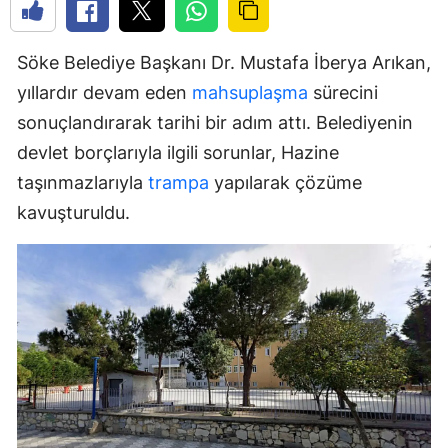
Söke Belediye Başkanı Dr. Mustafa İberya Arıkan,
yıllardır devam eden
mahsuplaşma
sürecini
sonuçlandırarak tarihi bir adım attı. Belediyenin
devlet borçlarıyla ilgili sorunlar, Hazine
taşınmazlarıyla
trampa
yapılarak çözüme
kavuşturuldu.