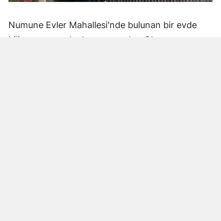
Numune Evler Mahallesi'nde bulunan bir evde
bilinmeyen nedenle yangın çıktı. Olay,
çevredekiler tarafından fark edilerek yetkililere
bildirildi.
Hatay Büyükşehir Belediyesi'ne bağlı itfaiye