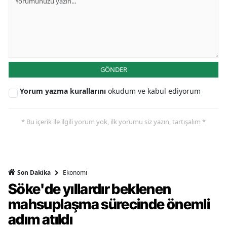
GÖNDER
Yorum yazma kurallarını
okudum ve kabul ediyorum
* Bu içerik ile ilgili yorum yok, ilk yorumu siz yazın, tartışalım *
Ekonomi
Son Dakika
Söke'de yıllardır beklenen
mahsuplaşma sürecinde önemli
adım atıldı