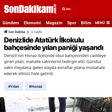
Ara
Gündem
Ekonomi
Magazin
Spor
Bilim ve Teknolo
MENÜ
3. Sayfa
Son Dakika
Denizlide Atatürk İlkokulu
bahçesinde yılan paniği yaşandı
Denizli'nin Honaz ilçesinde okul bahçesinden caddeye
giren yılan, mahalle sakinlerini tedirgin etti. Gündüz
vakti meydana gelen olayda esnaflar yılana müdahale
ederek etkisiz hale getirdi.
#Yılan
#Honaz