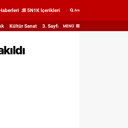
Haberleri
5N1K İçerikleri
Ara
ık
Kültür Sanat
3. Sayfa
MENÜ
akıldı