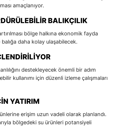
lması amaçlanıyor.
dirne
lazığ
RDÜRÜLEBILIR BALIKÇILIK
rzincan
n artırılması bölge halkına ekonomik fayda
 balığa daha kolay ulaşabilecek.
rzurum
skişehir
ÇLENDIRILIYOR
aziantep
canlılığını destekleyecek önemli bir adım
bilir kullanımı için düzenli izleme çalışmaları
iresun
ümüşhane
IN YATIRIM
akkari
ünlerine erişim uzun vadeli olarak planlandı.
atay
rıyla bölgedeki su ürünleri potansiyeli
sparta