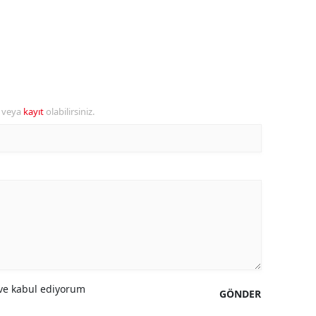
ersin
stanbul
zmir
ars
r veya
kayıt
olabilirsiniz.
astamonu
ayseri
rklareli
ırşehir
ocaeli
onya
e kabul ediyorum
GÖNDER
ütahya