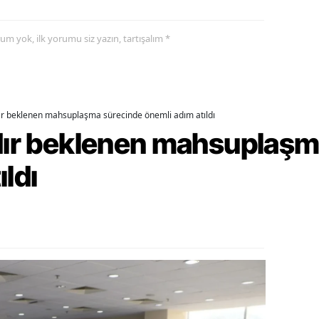
alatya
yorum yok, ilk yorumu siz yazın, tartışalım *
anisa
ahramanmaraş
ardin
dır beklenen mahsuplaşma sürecinde önemli adım atıldı
rdır beklenen mahsuplaş
uğla
ıldı
uş
evşehir
iğde
rdu
ize
akarya