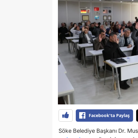
S
Si
S
S
T
T
T
T
Ş
Facebook'ta Paylaş
U
Söke Belediye Başkanı Dr. Must
V