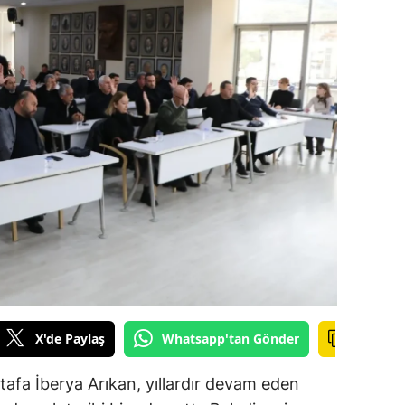
amsun
irt
inop
ivas
ekirdağ
okat
rabzon
unceli
anlıurfa
X'de Paylaş
Whatsapp'tan Gönder
şak
afa İberya Arıkan, yıllardır devam eden
an