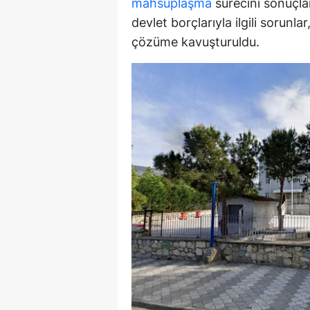
mahsuplaşma
sürecini sonuçlan
devlet borçlarıyla ilgili sorunl
Y
çözüme kavuşturuldu.
Z
A
B
K
K
B
Ş
B
A
I