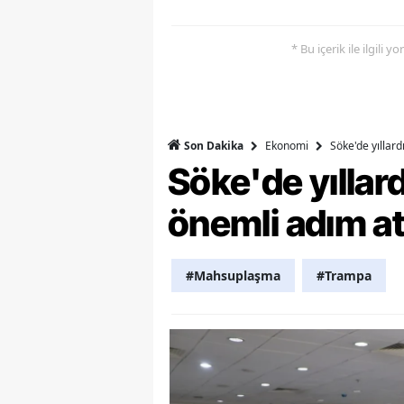
M
* Bu içerik ile ilgili 
M
K
M
Ekonomi
Söke'de yıllar
Son Dakika
Söke'de yılla
M
önemli adım at
M
N
#Mahsuplaşma
#Trampa
N
O
R
S