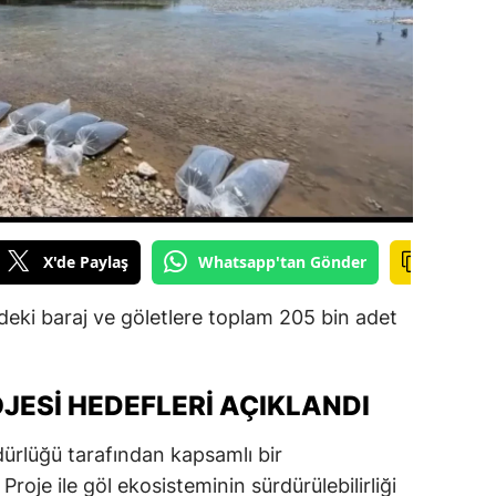
ilecik
ingöl
tlis
olu
urdur
ursa
X'de Paylaş
Whatsapp'tan Gönder
anakkale
ndeki baraj ve göletlere toplam 205 bin adet
ankırı
orum
JESI HEDEFLERI AÇIKLANDI
enizli
ürlüğü tarafından kapsamlı bir
iyarbakır
 Proje ile göl ekosisteminin sürdürülebilirliği