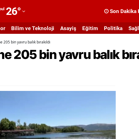
26
°
bul
Son Dakika 
dana
or
Bilim ve Teknoloji
Asayiş
Eğitim
Politika
Sağl
dıyaman
e 205 bin yavru balık bırakıldı
fyonkarahisar
ne 205 bin yavru balık bır
ğrı
masya
nkara
ntalya
rtvin
ydın
alıkesir