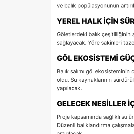
ve balık popülasyonunun artırı
E
E
YEREL HALK İÇIN SÜ
E
Göletlerdeki balık çeşitliliğini
sağlayacak. Yöre sakinleri taze
E
E
GÖL EKOSISTEMI GÜ
G
Balık salımı göl ekosisteminin 
oldu. Su kaynaklarının sürdürüle
G
yapılacak.
G
GELECEK NESILLER İÇ
H
Proje kapsamında sağlıklı su ür
H
Düzenli balıklandırma çalışmala
I
artırılacak.