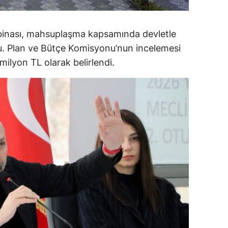
alova
 binası, mahsuplaşma kapsamında devletle
arabük
du. Plan ve Bütçe Komisyonu’nun incelemesi
lis
ilyon TL olarak belirlendi.
smaniye
üzce