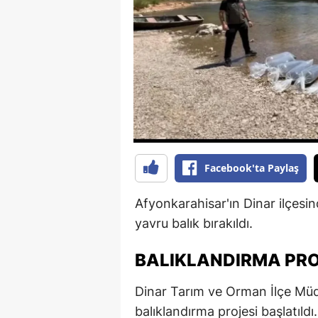
B
B
Bi
B
B
B
Facebook'ta Paylaş
Ç
Afyonkarahisar'ın Dinar ilçesi
Ç
yavru balık bırakıldı.
Ç
BALIKLANDIRMA PRO
D
Dinar Tarım ve Orman İlçe Müd
D
balıklandırma projesi başlatıldı.