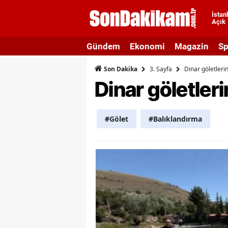
İstan
Açık
A
Gündem
Ekonomi
Magazin
Sp
A
3. Sayfa
Dinar göletlerin
Son Dakika
A
Dinar göletleri
A
A
#Gölet
#Balıklandırma
A
A
A
A
B