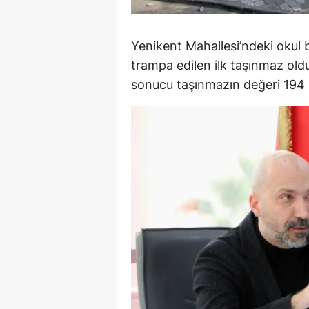
Y
Yenikent Mahallesi’ndeki okul
K
trampa edilen ilk taşınmaz ol
Ki
sonucu taşınmazın değeri 194 m
O
D