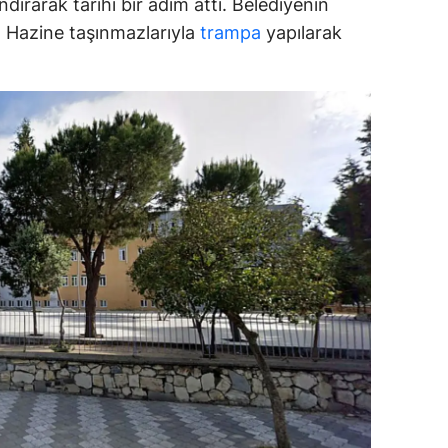
dırarak tarihi bir adım attı. Belediyenin
ar, Hazine taşınmazlarıyla
trampa
yapılarak
ozgat
onguldak
ksaray
ayburt
araman
ırıkkale
atman
ırnak
artın
rdahan
ğdır