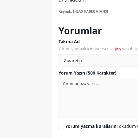
M
Kaynak: İHLAS HABER AJANSI
İ
Yorumlar
İ
Takma Ad
K
Yorum yapmak için, isterseniz
giriş
yapabili
K
K
Yorum Yazın (500 Karakter)
Kı
K
K
K
Yorum yazma kurallarını
okudum v
K