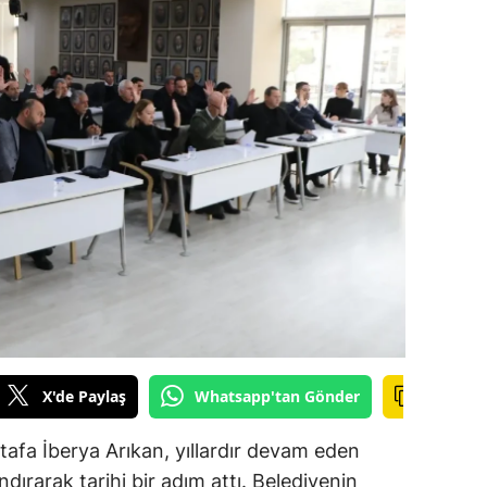
amsun
irt
inop
ivas
ekirdağ
okat
rabzon
unceli
anlıurfa
X'de Paylaş
Whatsapp'tan Gönder
şak
afa İberya Arıkan, yıllardır devam eden
dırarak tarihi bir adım attı. Belediyenin
an