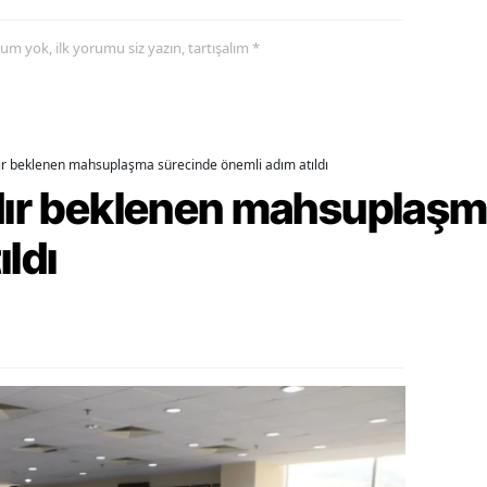
alatya
yorum yok, ilk yorumu siz yazın, tartışalım *
anisa
ahramanmaraş
dır beklenen mahsuplaşma sürecinde önemli adım atıldı
ardin
rdır beklenen mahsuplaş
uğla
ıldı
uş
evşehir
iğde
rdu
ize
akarya