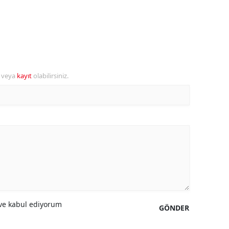
ersin
stanbul
zmir
r veya
kayıt
olabilirsiniz.
ars
astamonu
ayseri
rklareli
ırşehir
ocaeli
onya
e kabul ediyorum
GÖNDER
ütahya