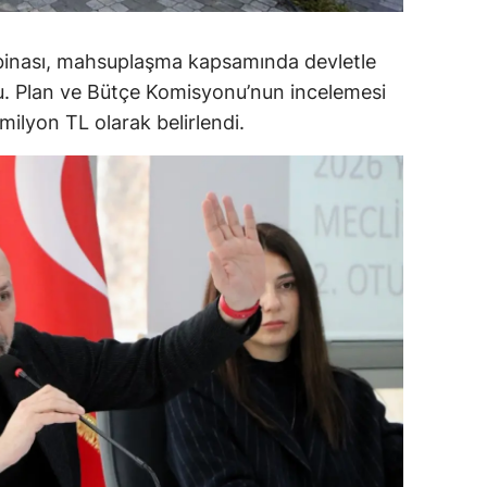
alova
 binası, mahsuplaşma kapsamında devletle
arabük
du. Plan ve Bütçe Komisyonu’nun incelemesi
ilyon TL olarak belirlendi.
lis
smaniye
üzce