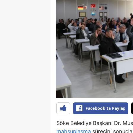
S
Si
S
S
T
T
T
T
Ş
Facebook'ta Paylaş
U
Söke Belediye Başkanı Dr. Must
mahsuplaşma
sürecini sonuçlan
V