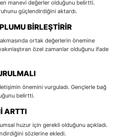
ren manevi değerler olduğunu belirtti.
dirne
uhunu güçlendirdiğini aktardı.
lazığ
PLUMU BIRLEŞTIRIR
rzincan
bakmasında ortak değerlerin önemine
rzurum
 yakınlaştıran özel zamanlar olduğunu ifade
skişehir
aziantep
URULMALI
iresun
 iletişimin önemini vurguladı. Gençlerle bağ
ümüşhane
ğunu belirtti.
akkari
 ARTTI
atay
sal huzur için gerekli olduğunu açıkladı.
sparta
dirdiğini sözlerine ekledi.