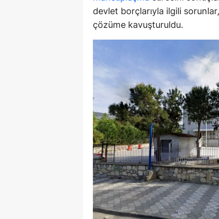
devlet borçlarıyla ilgili sorunl
Y
çözüme kavuşturuldu.
Z
A
B
K
K
B
Ş
B
A
I