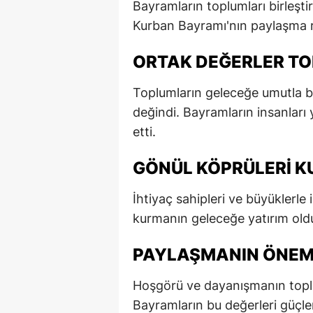
Bayramların toplumları birleşti
E
Kurban Bayramı'nın paylaşma r
E
ORTAK DEĞERLER TO
E
Toplumların geleceğe umutla 
E
değindi. Bayramların insanları
etti.
E
G
GÖNÜL KÖPRÜLERI K
G
İhtiyaç sahipleri ve büyüklerle
G
kurmanın geleceğe yatırım oldu
H
PAYLAŞMANIN ÖNEMI
H
Hoşgörü ve dayanışmanın toplum
I
Bayramların bu değerleri güçlen