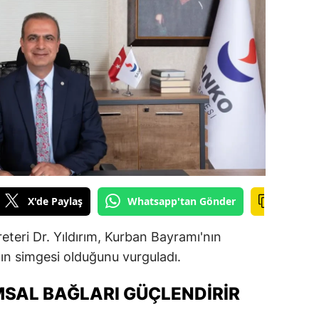
ilecik
ingöl
tlis
olu
urdur
ursa
anakkale
X'de Paylaş
Whatsapp'tan Gönder
ankırı
teri Dr. Yıldırım, Kurban Bayramı'nın
orum
ın simgesi olduğunu vurguladı.
enizli
SAL BAĞLARI GÜÇLENDIRIR
iyarbakır