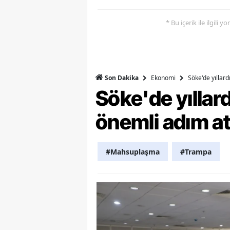
M
* Bu içerik ile ilgili 
M
K
Ekonomi
Söke'de yıllar
Son Dakika
M
Söke'de yılla
M
önemli adım at
M
N
#Mahsuplaşma
#Trampa
N
O
R
S