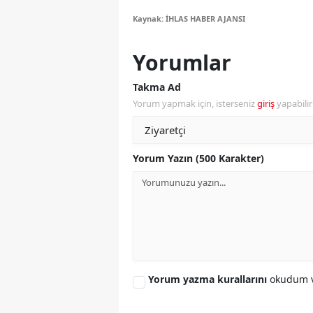
M
Kaynak: İHLAS HABER AJANSI
İ
Yorumlar
İ
Takma Ad
Yorum yapmak için, isterseniz
giriş
yapabili
K
K
Yorum Yazın (500 Karakter)
K
Kı
K
K
K
Yorum yazma kurallarını
okudum v
K