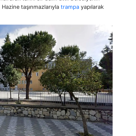
ar, Hazine taşınmazlarıyla
trampa
yapılarak
ozgat
onguldak
ksaray
ayburt
araman
ırıkkale
atman
ırnak
artın
rdahan
ğdır