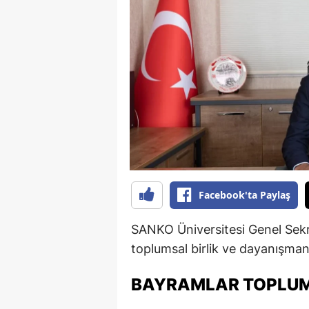
B
B
Bi
B
B
B
Ç
Facebook'ta Paylaş
Ç
SANKO Üniversitesi Genel Sekre
Ç
toplumsal birlik ve dayanışman
D
BAYRAMLAR TOPLUM
D