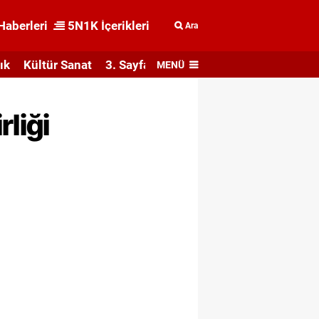
Haberleri
5N1K İçerikleri
Ara
ık
Kültür Sanat
3. Sayfa
MENÜ
liği