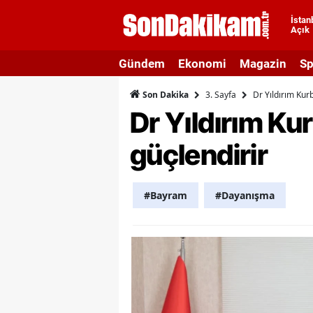
İstan
Açık
A
Gündem
Ekonomi
Magazin
Sp
A
3. Sayfa
Dr Yıldırım Kur
Son Dakika
A
Dr Yıldırım Ku
A
güçlendirir
A
A
#Bayram
#Dayanışma
A
A
A
B