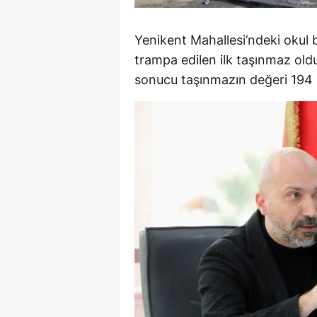
Y
Yenikent Mahallesi’ndeki okul
K
trampa edilen ilk taşınmaz ol
sonucu taşınmazın değeri 194 m
Ki
O
D