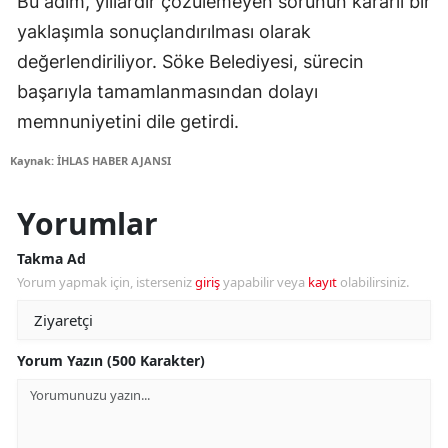
Bu adım, yıllardır çözülemeyen sorunun kararlı bir
yaklaşımla sonuçlandırılması olarak
değerlendiriliyor. Söke Belediyesi, sürecin
başarıyla tamamlanmasından dolayı
memnuniyetini dile getirdi.
Kaynak: İHLAS HABER AJANSI
Yorumlar
Takma Ad
Yorum yapmak için, isterseniz
giriş
yapabilir veya
kayıt
olabilirsiniz.
Yorum Yazın (500 Karakter)