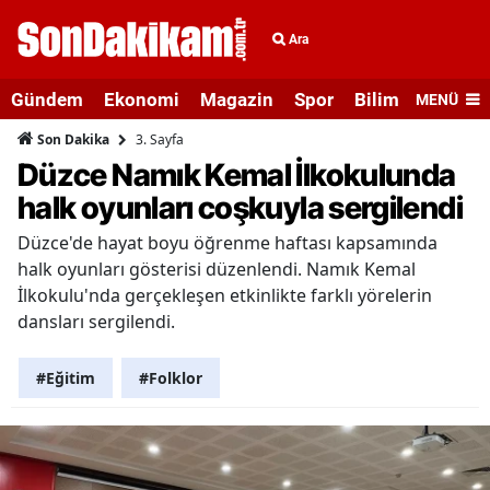
Ara
Gündem
Ekonomi
Magazin
Spor
Bilim ve Teknolo
MENÜ
3. Sayfa
Son Dakika
Düzce Namık Kemal İlkokulunda
halk oyunları coşkuyla sergilendi
Düzce'de hayat boyu öğrenme haftası kapsamında
halk oyunları gösterisi düzenlendi. Namık Kemal
İlkokulu'nda gerçekleşen etkinlikte farklı yörelerin
dansları sergilendi.
#Eğitim
#Folklor