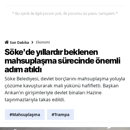
* Bu içerik ile ilgili yorum yok, ilk yorumu siz yazın, tartışalım *
Ekonomi
Son Dakika
Söke'de yıllardır beklenen
mahsuplaşma sürecinde önemli
adım atıldı
Söke Belediyesi, devlet borçlarını mahsuplaşma yoluyla
çözüme kavuşturarak mali yükünü hafifletti. Başkan
Arıkan’ın girişimleriyle devlet binaları Hazine
taşınmazlarıyla takas edildi.
#Mahsuplaşma
#Trampa