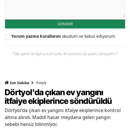
GÖNDER
Yorum yazma kurallarını
okudum ve kabul ediyorum
* Bu içerik ile ilgili yorum yok, ilk yorumu siz yazın, tartışalım *
Asayiş
Son Dakika
Dörtyol'da çıkan ev yangını
itfaiye ekiplerince söndürüldü
Dörtyol'da çıkan ev yangını itfaiye ekiplerince kontrol
altına alındı. Maddi hasar meydana gelen yangın
sebebi henüz bilinmiyor.