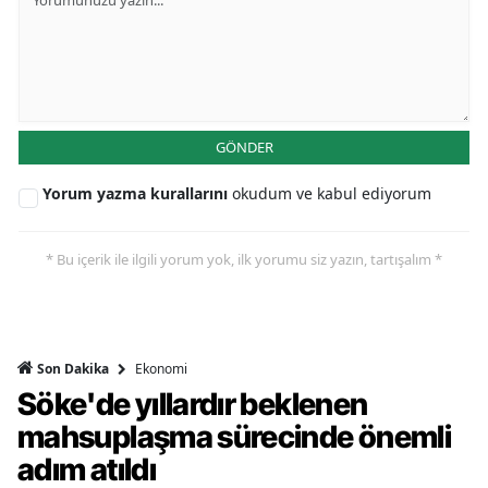
GÖNDER
Yorum yazma kurallarını
okudum ve kabul ediyorum
* Bu içerik ile ilgili yorum yok, ilk yorumu siz yazın, tartışalım *
Ekonomi
Son Dakika
Söke'de yıllardır beklenen
mahsuplaşma sürecinde önemli
adım atıldı