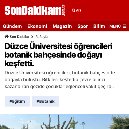
Ara
Gündem
Ekonomi
Magazin
Spor
Bilim ve Teknolo
MENÜ
3. Sayfa
Son Dakika
Düzce Üniversitesi öğrencileri
botanik bahçesinde doğayı
keşfetti.
Düzce Üniversitesi öğrencileri, botanik bahçesinde
doğayla buluştu. Bitkileri keşfedip çevre bilinci
kazandıran gezide çocuklar eğlenceli vakit geçirdi.
#Eğitim
#Botanik