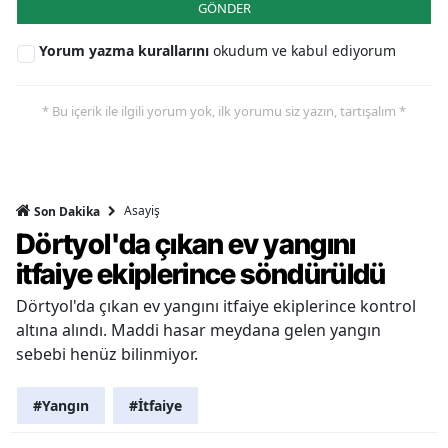
GÖNDER
Yorum yazma kurallarını
okudum ve kabul ediyorum
* Bu içerik ile ilgili yorum yok, ilk yorumu siz yazın, tartışalım *
Asayiş
Son Dakika
Dörtyol'da çıkan ev yangını
itfaiye ekiplerince söndürüldü
Dörtyol'da çıkan ev yangını itfaiye ekiplerince kontrol
altına alındı. Maddi hasar meydana gelen yangın
sebebi henüz bilinmiyor.
#Yangın
#İtfaiye