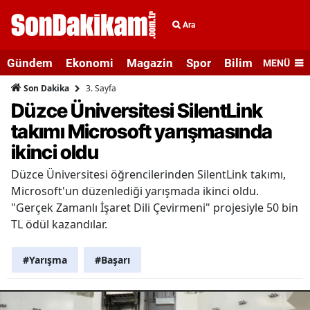
Ara
Gündem
Ekonomi
Magazin
Spor
Bilim ve Teknolo
MENÜ
3. Sayfa
Son Dakika
Düzce Üniversitesi SilentLink
takımı Microsoft yarışmasında
ikinci oldu
Düzce Üniversitesi öğrencilerinden SilentLink takımı,
Microsoft'un düzenlediği yarışmada ikinci oldu.
"Gerçek Zamanlı İşaret Dili Çevirmeni" projesiyle 50 bin
TL ödül kazandılar.
#Yarışma
#Başarı