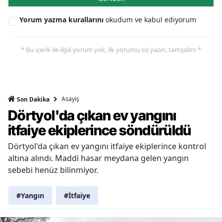
Yorum yazma kurallarını
okudum ve kabul ediyorum
* Bu içerik ile ilgili yorum yok, ilk yorumu siz yazın, tartışalım *
Asayiş
Son Dakika
Dörtyol'da çıkan ev yangını
itfaiye ekiplerince söndürüldü
Dörtyol'da çıkan ev yangını itfaiye ekiplerince kontrol
altına alındı. Maddi hasar meydana gelen yangın
sebebi henüz bilinmiyor.
#Yangın
#İtfaiye