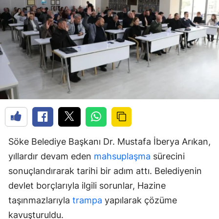
Söke Belediye Başkanı Dr. Mustafa İberya Arıkan,
yıllardır devam eden
mahsuplaşma
sürecini
sonuçlandırarak tarihi bir adım attı. Belediyenin
devlet borçlarıyla ilgili sorunlar, Hazine
taşınmazlarıyla
trampa
yapılarak çözüme
kavuşturuldu.