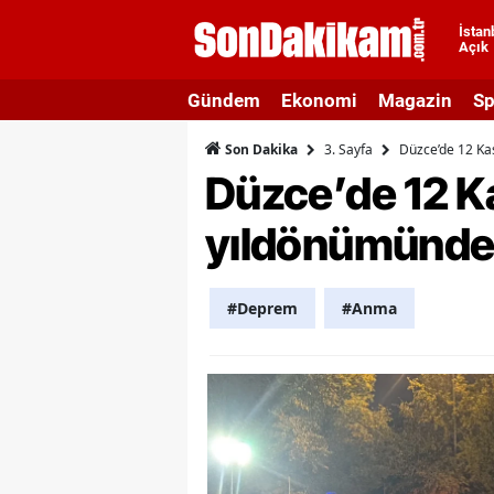
İstan
Açık
A
Gündem
Ekonomi
Magazin
Sp
A
3. Sayfa
Düzce’de 12 Ka
Son Dakika
A
Düzce’de 12 K
A
yıldönümünde 
A
A
#Deprem
#Anma
A
A
A
B