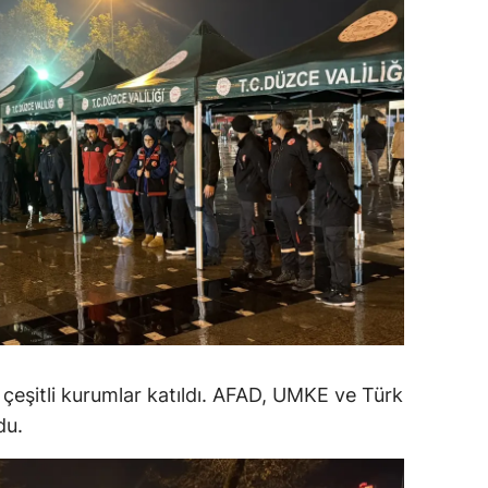
alatya
anisa
ahramanmaraş
ardin
uğla
uş
evşehir
iğde
rdu
çeşitli kurumlar katıldı. AFAD, UMKE ve Türk
du.
ize
akarya