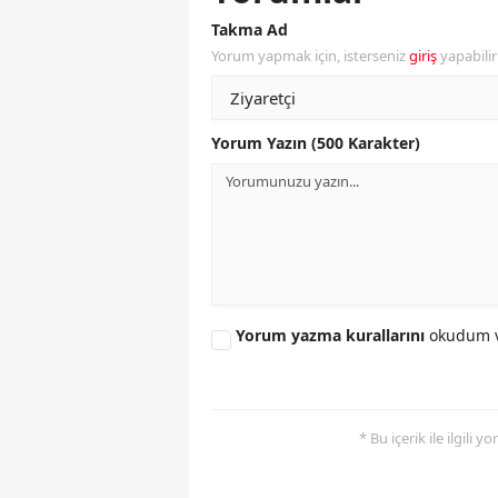
Takma Ad
Y
Yorum yapmak için, isterseniz
giriş
yapabili
K
Ki
Yorum Yazın (500 Karakter)
O
D
Yorum yazma kurallarını
okudum v
* Bu içerik ile ilgili 