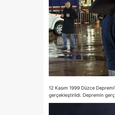
E
E
E
E
E
G
G
G
12 Kasım 1999 Düzce Depremi
H
gerçekleştirildi. Depremin gerçe
H
I