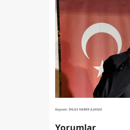
Y
Z
A
B
K
K
B
Ş
B
Kaynak: İHLAS HABER AJANSI
A
Yorumlar
I