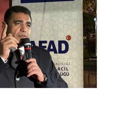
ozgat
onguldak
ksaray
ayburt
araman
ırıkkale
atman
ırnak
artın
rdahan
ğdır