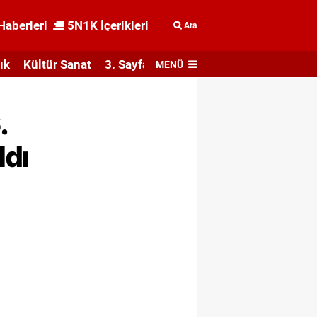
Haberleri
5N1K İçerikleri
Ara
ık
Kültür Sanat
3. Sayfa
MENÜ
.
ldı