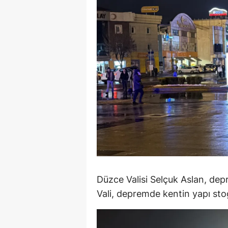
M
İ
İ
K
K
K
Kı
K
Düzce Valisi Selçuk Aslan, depr
K
Vali, depremde kentin yapı sto
K
K