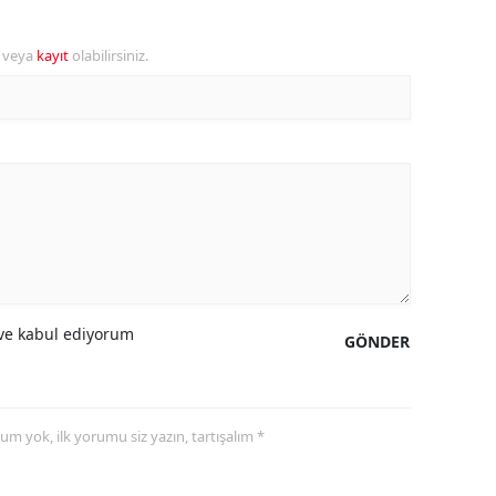
alova
r veya
kayıt
olabilirsiniz.
arabük
lis
smaniye
üzce
e kabul ediyorum
GÖNDER
yorum yok, ilk yorumu siz yazın, tartışalım *