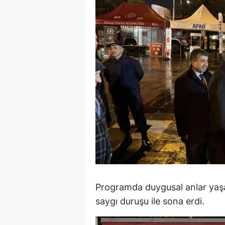
S
Si
S
S
T
T
T
T
Ş
Programda duygusal anlar yaşa
saygı duruşu ile sona erdi.
U
V