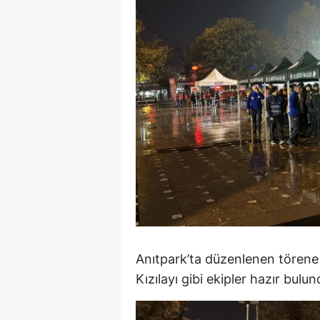
M
M
K
M
M
M
N
N
O
Anıtpark’ta düzenlenen törene 
Kızılayı gibi ekipler hazır bulun
R
S