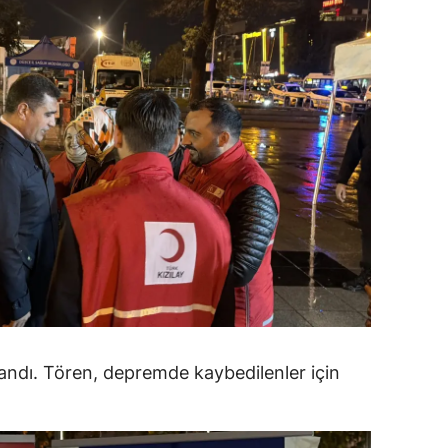
amsun
irt
inop
ivas
ekirdağ
okat
rabzon
unceli
anlıurfa
ndı. Tören, depremde kaybedilenler için
şak
an