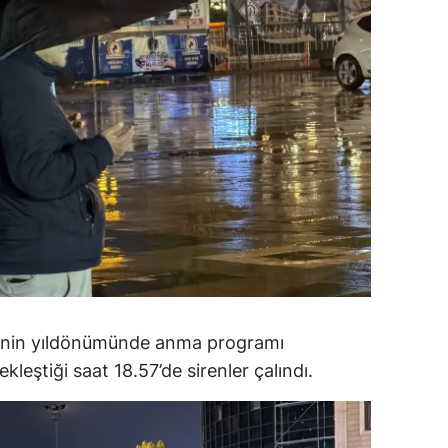
dirne
lazığ
rzincan
rzurum
skişehir
aziantep
iresun
ümüşhane
’nin yıldönümünde anma programı
akkari
kleştiği saat 18.57’de sirenler çalındı.
atay
sparta