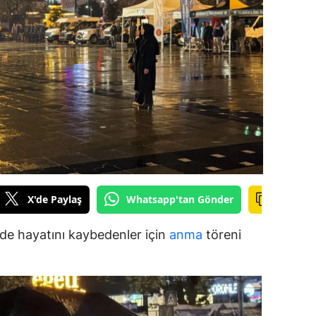
ilecik
ingöl
tlis
olu
urdur
ursa
anakkale
X'de Paylaş
Whatsapp'tan Gönder
ankırı
de hayatını kaybedenler için
anma
töreni
orum
enizli
iyarbakır