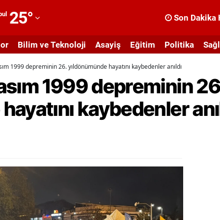
25
°
bul
Son Dakika 
dana
or
Bilim ve Teknoloji
Asayiş
Eğitim
Politika
Sağl
dıyaman
sım 1999 depreminin 26. yıldönümünde hayatını kaybedenler anıldı
fyonkarahisar
asım 1999 depreminin 26
ğrı
hayatını kaybedenler anı
masya
nkara
ntalya
rtvin
ydın
alıkesir