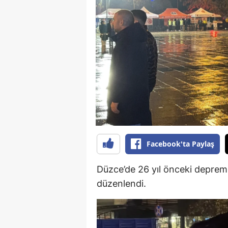
B
B
Bi
B
B
B
Ç
Facebook'ta Paylaş
Ç
Düzce’de 26 yıl önceki deprem
Ç
düzenlendi.
D
D