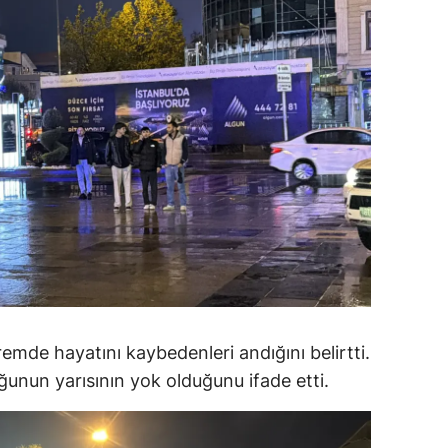
ersin
stanbul
zmir
ars
astamonu
ayseri
rklareli
ırşehir
emde hayatını kaybedenleri andığını belirtti.
ocaeli
ğunun yarısının yok olduğunu ifade etti.
onya
ütahya