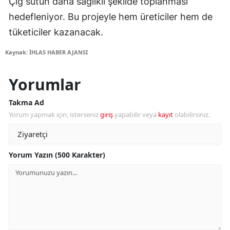
Çiğ sütün daha sağlıklı şekilde toplanması
hedefleniyor. Bu projeyle hem üreticiler hem de
tüketiciler kazanacak.
Kaynak: İHLAS HABER AJANSI
Yorumlar
Takma Ad
Yorum yapmak için, isterseniz
giriş
yapabilir veya
kayıt
olabilirsiniz.
Yorum Yazın (500 Karakter)