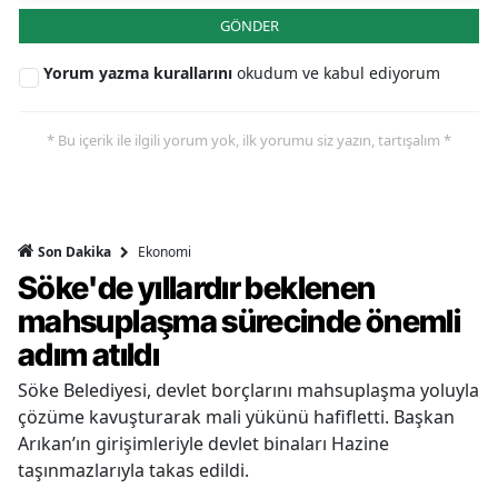
GÖNDER
Yorum yazma kurallarını
okudum ve kabul ediyorum
* Bu içerik ile ilgili yorum yok, ilk yorumu siz yazın, tartışalım *
Ekonomi
Son Dakika
Söke'de yıllardır beklenen
mahsuplaşma sürecinde önemli
adım atıldı
Söke Belediyesi, devlet borçlarını mahsuplaşma yoluyla
çözüme kavuşturarak mali yükünü hafifletti. Başkan
Arıkan’ın girişimleriyle devlet binaları Hazine
taşınmazlarıyla takas edildi.