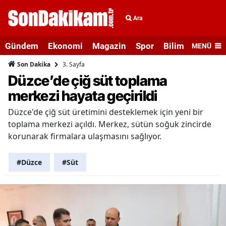
Ara
Gündem
Ekonomi
Magazin
Spor
Bilim ve Teknolo
MENÜ
3. Sayfa
Son Dakika
Düzce’de çiğ süt toplama
merkezi hayata geçirildi
Düzce'de çiğ süt üretimini desteklemek için yeni bir
toplama merkezi açıldı. Merkez, sütün soğuk zincirde
korunarak firmalara ulaşmasını sağlıyor.
#Düzce
#Süt