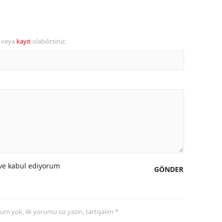
amsun
irt
r veya
kayıt
olabilirsiniz.
inop
ivas
ekirdağ
okat
rabzon
unceli
e kabul ediyorum
GÖNDER
anlıurfa
şak
yorum yok, ilk yorumu siz yazın, tartışalım *
an