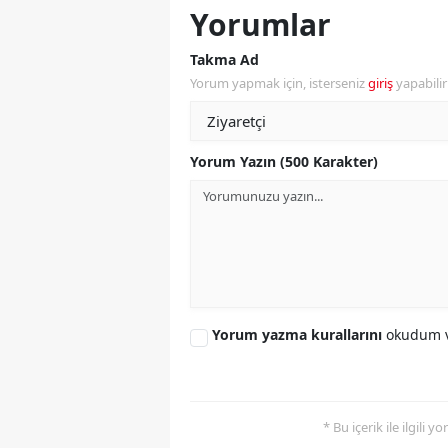
Yorumlar
S
Takma Ad
Si
Yorum yapmak için, isterseniz
giriş
yapabili
S
S
Yorum Yazın (500 Karakter)
T
T
T
T
Yorum yazma kurallarını
okudum v
Ş
U
* Bu içerik ile ilgili 
V