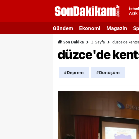
İstan
Açık
A
Gündem
Ekonomi
Magazin
Sp
A
3. Sayfa
düzce'de kentse
Son Dakika
A
düzce'de kents
A
A
#Deprem
#Dönüşüm
A
A
A
A
B