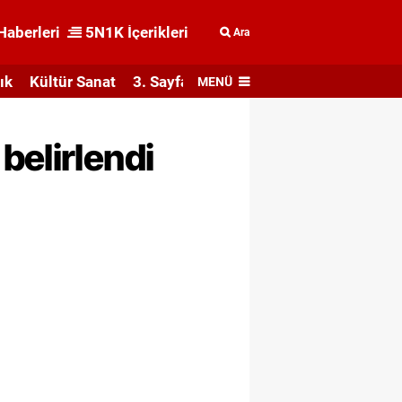
Haberleri
5N1K İçerikleri
Ara
ık
Kültür Sanat
3. Sayfa
MENÜ
belirlendi