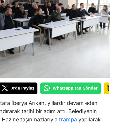
alova
arabük
lis
smaniye
üzce
X'de Paylaş
Whatsapp'tan Gönder
afa İberya Arıkan, yıllardır devam eden
dırarak tarihi bir adım attı. Belediyenin
ar, Hazine taşınmazlarıyla
trampa
yapılarak