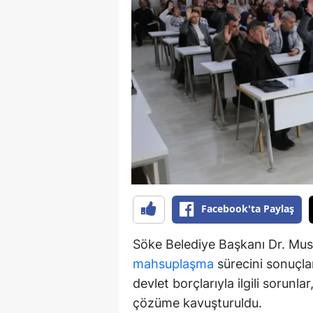
Y
K
Ki
O
D
Facebook'ta Paylaş
Söke Belediye Başkanı Dr. Must
mahsuplaşma
sürecini sonuçlan
devlet borçlarıyla ilgili sorunl
çözüme kavuşturuldu.