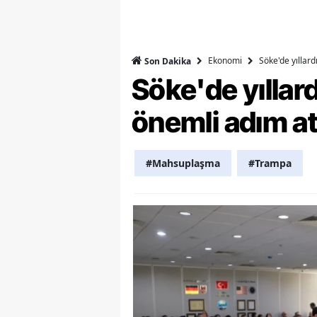
Y
Z
Ekonomi
Söke'de yıllar
Son Dakika
Söke'de yılla
A
önemli adım at
B
K
#Mahsuplaşma
#Trampa
K
B
Ş
B
A
I