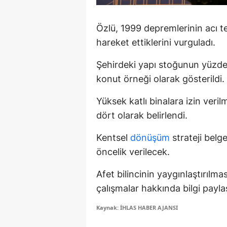
M
Özlü, 1999 depremlerinin acı tec
M
hareket ettiklerini vurguladı.
K
Şehirdeki yapı stoğunun yüzde 
M
konut örneği olarak gösterildi.
M
Yüksek katlı binalara izin veri
dört olarak belirlendi.
M
Kentsel
dönüşüm
strateji belg
N
öncelik verilecek.
N
Afet bilincinin yaygınlaştırıl
O
çalışmalar hakkında bilgi paylaş
R
Kaynak: İHLAS HABER AJANSI
S