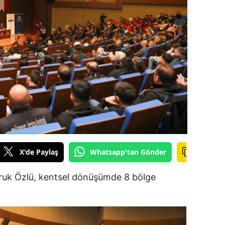
ilecik
ingöl
tlis
olu
urdur
ursa
anakkale
X'de Paylaş
Whatsapp'tan Gönder
ankırı
orum
ruk Özlü, kentsel dönüşümde 8 bölge
enizli
iyarbakır