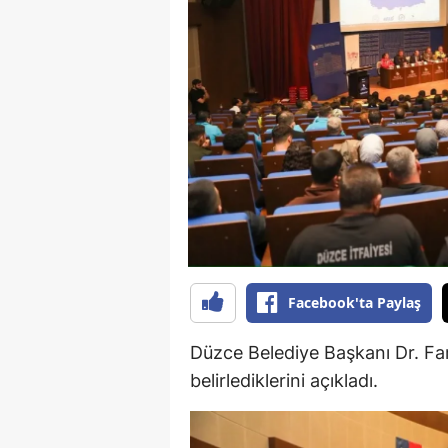
B
B
Bi
B
B
B
Ç
Facebook'ta Paylaş
Ç
Ç
Düzce Belediye Başkanı Dr. Fa
belirlediklerini açıkladı.
D
D