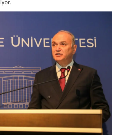
iyor.
ersin
stanbul
zmir
ars
astamonu
ayseri
rklareli
ırşehir
ocaeli
onya
ütahya