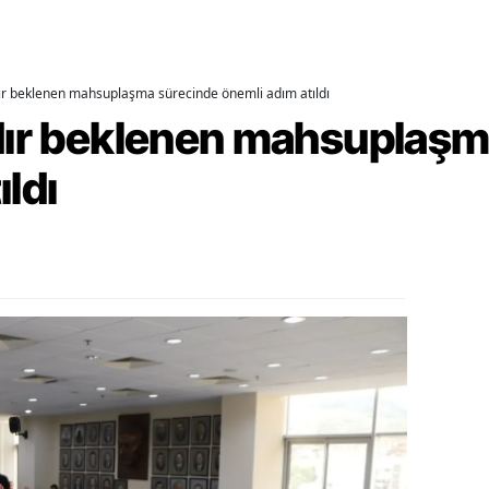
ozgat
onguldak
dır beklenen mahsuplaşma sürecinde önemli adım atıldı
rdır beklenen mahsuplaş
ksaray
ıldı
ayburt
araman
ırıkkale
atman
ırnak
artın
rdahan
ğdır