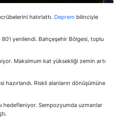
alatya
rübelerini hatırlattı.
Deprem
bilinciyle
anisa
ahramanmaraş
80'i yenilendi. Bahçeşehir Bölgesi, toplu
ardin
uğla
lmiyor. Maksimum kat yüksekliği zemin artı
uş
esi hazırlandı. Riskli alanların dönüşümüne
evşehir
iğde
ması hedefleniyor. Sempozyumda uzmanlar
rdu
tı.
ize
akarya