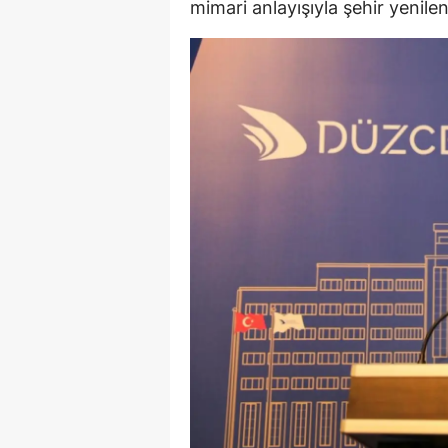
mimari anlayışıyla şehir yenilen
M
İ
İ
K
K
K
Kı
K
K
K
K