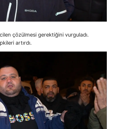
alova
arabük
ilen çözülmesi gerektiğini vurguladı.
lis
ileri artırdı.
smaniye
üzce