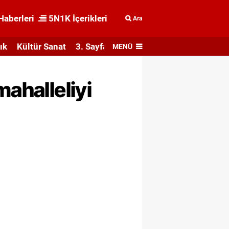
Haberleri
5N1K İçerikleri
Ara
ık
Kültür Sanat
3. Sayfa
MENÜ
mahalleliyi