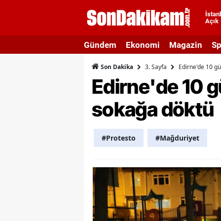
İstan
Açık
A
Gündem
Ekonomi
Magazin
Sp
A
3. Sayfa
Edirne'de 10 gü
Son Dakika
A
Edirne'de 10 g
A
sokağa döktü
A
A
#Protesto
#Mağduriyet
A
A
A
B