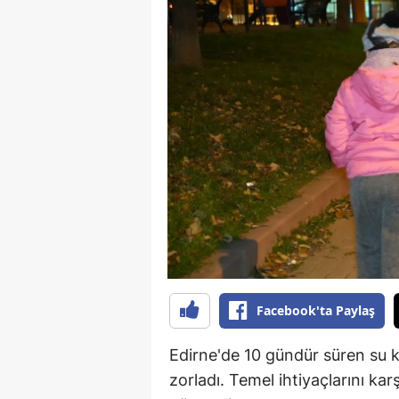
B
B
Bi
B
B
B
Ç
Ç
Facebook'ta Paylaş
Ç
D
Edirne'de 10 gündür süren su ke
zorladı. Temel ihtiyaçlarını ka
D