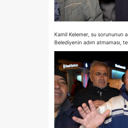
Y
K
Kamil Kelemer, su sorununun ac
Ki
Belediyenin adım atmaması, tepk
O
D