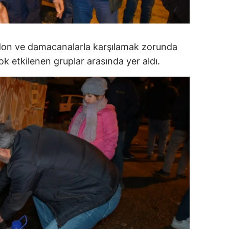
alatya
anisa
bidon ve damacanalarla karşılamak zorunda
ahramanmaraş
çok etkilenen gruplar arasında yer aldı.
ardin
uğla
uş
evşehir
iğde
rdu
ize
akarya