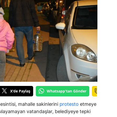
ilecik
ingöl
tlis
olu
urdur
ursa
anakkale
ankırı
X'de Paylaş
Whatsapp'tan Gönder
orum
enizli
sintisi, mahalle sakinlerini
protesto
etmeye
rşılayamayan vatandaşlar, belediyeye tepki
iyarbakır