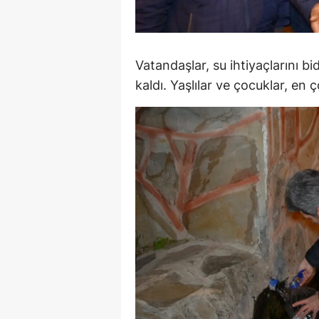
M
M
Vatandaşlar, su ihtiyaçlarını 
K
kaldı. Yaşlılar ve çocuklar, en 
M
M
M
N
N
O
R
S