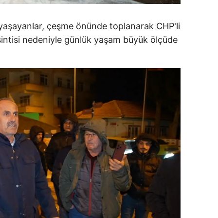
ersin
e yaşayanlar, çeşme önünde toplanarak CHP'li
stanbul
esintisi nedeniyle günlük yaşam büyük ölçüde
zmir
ars
astamonu
ayseri
rklareli
ırşehir
ocaeli
onya
ütahya