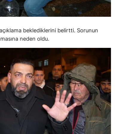
amsun
irt
 açıklama beklediklerini belirtti. Sorunun
inop
tmasına neden oldu.
ivas
ekirdağ
okat
rabzon
unceli
anlıurfa
şak
an