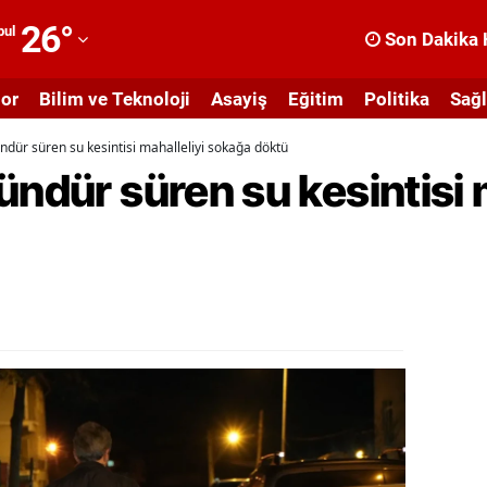
26
°
bul
Son Dakika 
dana
or
Bilim ve Teknoloji
Asayiş
Eğitim
Politika
Sağl
dıyaman
ndür süren su kesintisi mahalleliyi sokağa döktü
fyonkarahisar
ündür süren su kesintisi 
ğrı
masya
nkara
ntalya
rtvin
ydın
alıkesir