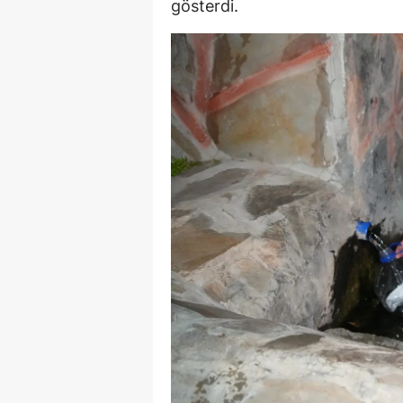
gösterdi.
E
E
E
E
E
G
G
G
H
H
I