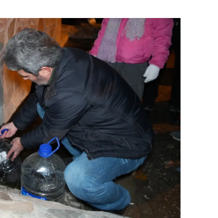
dirne
lazığ
rzincan
rzurum
skişehir
aziantep
iresun
ümüşhane
akkari
atay
sparta