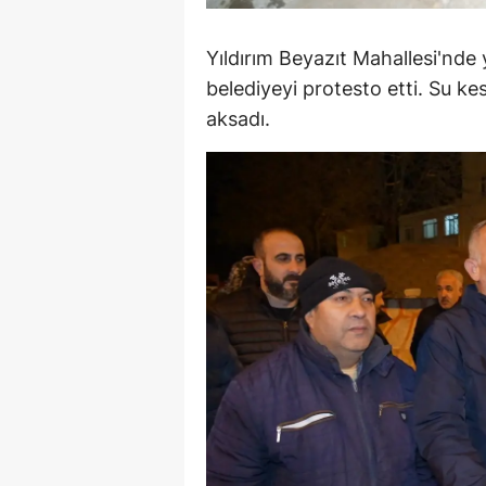
M
Yıldırım Beyazıt Mahallesi'nd
İ
belediyeyi protesto etti. Su k
aksadı.
İ
K
K
K
Kı
K
K
K
K