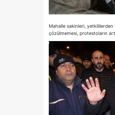
S
Si
Mahalle sakinleri, yetkililerden
S
çözülmemesi, protestoların ar
S
T
T
T
T
Ş
U
V