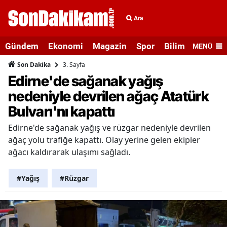
Ara
Gündem
Ekonomi
Magazin
Spor
Bilim ve Teknolo
MENÜ
3. Sayfa
Son Dakika
Edirne'de sağanak yağış
nedeniyle devrilen ağaç Atatürk
Bulvarı'nı kapattı
Edirne'de sağanak yağış ve rüzgar nedeniyle devrilen
ağaç yolu trafiğe kapattı. Olay yerine gelen ekipler
ağacı kaldırarak ulaşımı sağladı.
#Yağış
#Rüzgar