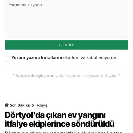
GÖNDER
Yorum yazma kurallarını
okudum ve kabul ediyorum
* Bu içerik ile ilgili yorum yok, ilk yorumu siz yazın, tartışalım *
Asayiş
Son Dakika
Dörtyol'da çıkan ev yangını
itfaiye ekiplerince söndürüldü