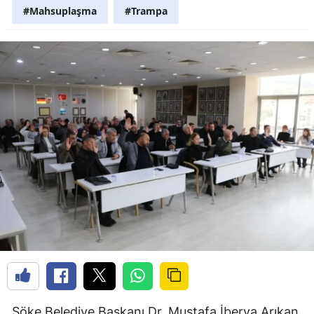
#Mahsuplaşma
#Trampa
Söke Belediye Başkanı Dr. Mustafa İberya Arıkan,