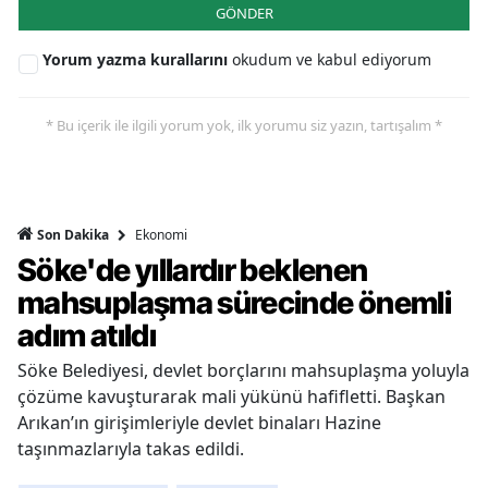
GÖNDER
Yorum yazma kurallarını
okudum ve kabul ediyorum
* Bu içerik ile ilgili yorum yok, ilk yorumu siz yazın, tartışalım *
Ekonomi
Son Dakika
Söke'de yıllardır beklenen
mahsuplaşma sürecinde önemli
adım atıldı
Söke Belediyesi, devlet borçlarını mahsuplaşma yoluyla
çözüme kavuşturarak mali yükünü hafifletti. Başkan
Arıkan’ın girişimleriyle devlet binaları Hazine
taşınmazlarıyla takas edildi.