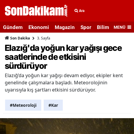
Ara
Gündem
Ekonomi
Magazin
Spor
Bilim ve Teknolo
MENÜ
3. Sayfa
Son Dakika
Elazığ'da yoğun kar yağışı gece
saatlerinde de etkisini
sürdürüyor
Elazığ’da yoğun kar yağışı devam ediyor, ekipler kent
genelinde çalışmalara başladı. Meteorolojinin
uyarısıyla kış şartları etkisini sürdürüyor.
#Meteoroloji
#Kar