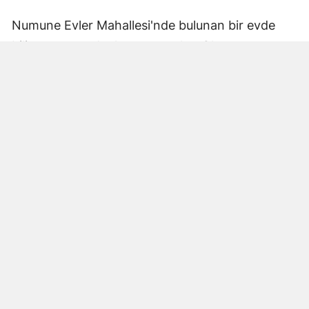
Numune Evler Mahallesi'nde bulunan bir evde
bilinmeyen nedenle yangın çıktı. Olay,
çevredekiler tarafından fark edilerek yetkililere
bildirildi.
Hatay Büyükşehir Belediyesi'ne bağlı itfaiye