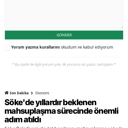
GÖNDER
Yorum yazma kurallarını
okudum ve kabul ediyorum
* Bu içerik ile ilgili yorum yok, ilk yorumu siz yazın, tartışalım *
Ekonomi
Son Dakika
Söke'de yıllardır beklenen
mahsuplaşma sürecinde önemli
adım atıldı