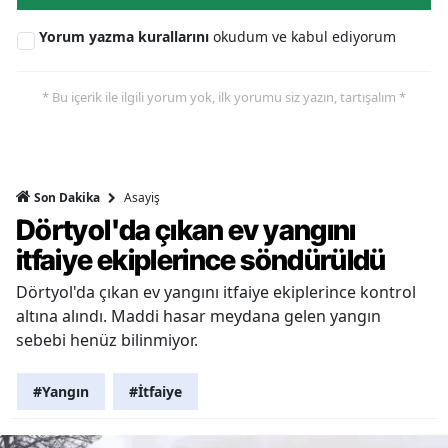
Yorum yazma kurallarını
okudum ve kabul ediyorum
* Bu içerik ile ilgili yorum yok, ilk yorumu siz yazın, tartışalım *
Asayiş
Son Dakika
Dörtyol'da çıkan ev yangını
itfaiye ekiplerince söndürüldü
Dörtyol'da çıkan ev yangını itfaiye ekiplerince kontrol
altına alındı. Maddi hasar meydana gelen yangın
sebebi henüz bilinmiyor.
#Yangın
#İtfaiye