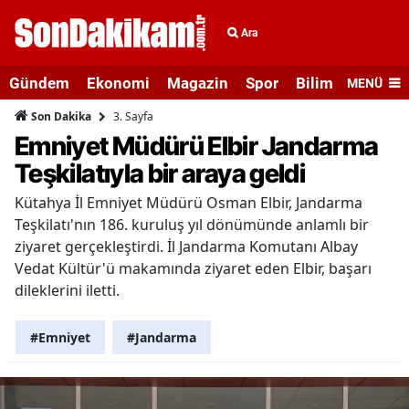
Ara
Gündem
Ekonomi
Magazin
Spor
Bilim ve Teknolo
MENÜ
3. Sayfa
Son Dakika
Emniyet Müdürü Elbir Jandarma
Teşkilatıyla bir araya geldi
Kütahya İl Emniyet Müdürü Osman Elbir, Jandarma
Teşkilatı'nın 186. kuruluş yıl dönümünde anlamlı bir
ziyaret gerçekleştirdi. İl Jandarma Komutanı Albay
Vedat Kültür'ü makamında ziyaret eden Elbir, başarı
dileklerini iletti.
#Emniyet
#Jandarma