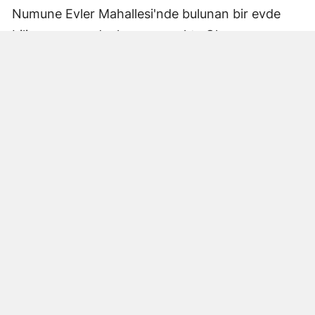
Numune Evler Mahallesi'nde bulunan bir evde
bilinmeyen nedenle yangın çıktı. Olay,
çevredekiler tarafından fark edilerek yetkililere
bildirildi.
Hatay Büyükşehir Belediyesi'ne bağlı itfaiye
ekipleri hızla olay yerine ulaştı. Yangın,