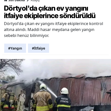
Asayiş
Son Dakika
Dörtyol'da çıkan ev yangını
itfaiye ekiplerince söndürüldü
Dörtyol'da çıkan ev yangını itfaiye ekiplerince kontrol
altına alındı. Maddi hasar meydana gelen yangın
sebebi henüz bilinmiyor.
#Yangın
#İtfaiye