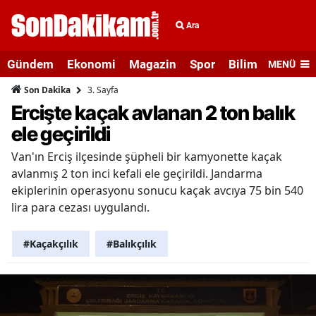
Ara
Gündem
Ekonomi
Magazin
Spor
Bilim ve Teknolo
MENÜ
3. Sayfa
Son Dakika
Ercişte kaçak avlanan 2 ton balık
ele geçirildi
Van'ın Erciş ilçesinde şüpheli bir kamyonette kaçak
avlanmış 2 ton inci kefali ele geçirildi. Jandarma
ekiplerinin operasyonu sonucu kaçak avcıya 75 bin 540
lira para cezası uygulandı.
#Kaçakçılık
#Balıkçılık