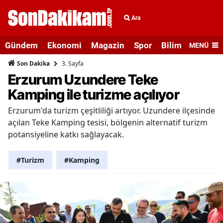
Ara
Gündem
Ekonomi
Magazin
Spor
Bilim ve Teknolo
MENÜ
3. Sayfa
Son Dakika
Erzurum Uzundere Teke
Kamping ile turizme açılıyor
Erzurum'da turizm çeşitliliği artıyor. Uzundere ilçesinde
açılan Teke Kamping tesisi, bölgenin alternatif turizm
potansiyeline katkı sağlayacak.
#Turizm
#Kamping