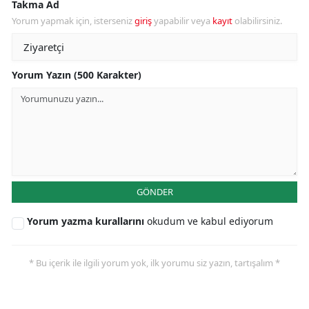
Takma Ad
Yorum yapmak için, isterseniz
giriş
yapabilir veya
kayıt
olabilirsiniz.
Yorum Yazın (500 Karakter)
GÖNDER
Yorum yazma kurallarını
okudum ve kabul ediyorum
* Bu içerik ile ilgili yorum yok, ilk yorumu siz yazın, tartışalım *