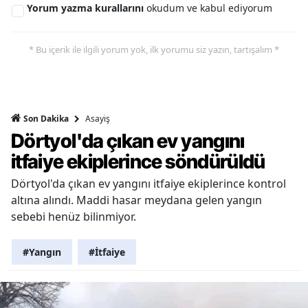
Yorum yazma kurallarını
okudum ve kabul ediyorum
* Bu içerik ile ilgili yorum yok, ilk yorumu siz yazın, tartışalım *
Asayiş
Son Dakika
Dörtyol'da çıkan ev yangını
itfaiye ekiplerince söndürüldü
Dörtyol'da çıkan ev yangını itfaiye ekiplerince kontrol
altına alındı. Maddi hasar meydana gelen yangın
sebebi henüz bilinmiyor.
#Yangın
#İtfaiye