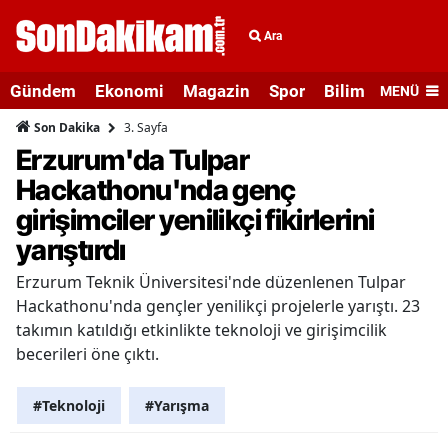
Ara
Gündem
Ekonomi
Magazin
Spor
Bilim ve Teknolo
MENÜ
3. Sayfa
Son Dakika
Erzurum'da Tulpar
Hackathonu'nda genç
girişimciler yenilikçi fikirlerini
yarıştırdı
Erzurum Teknik Üniversitesi'nde düzenlenen Tulpar
Hackathonu'nda gençler yenilikçi projelerle yarıştı. 23
takımın katıldığı etkinlikte teknoloji ve girişimcilik
becerileri öne çıktı.
#Teknoloji
#Yarışma