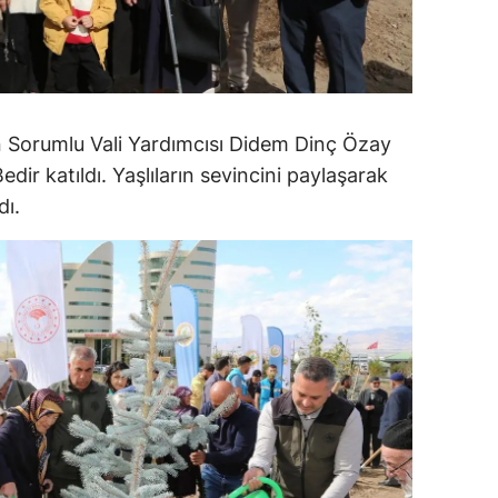
alatya
anisa
ahramanmaraş
n Sorumlu Vali Yardımcısı Didem Dinç Özay
ardin
edir katıldı. Yaşlıların sevincini paylaşarak
dı.
uğla
uş
evşehir
iğde
rdu
ize
akarya