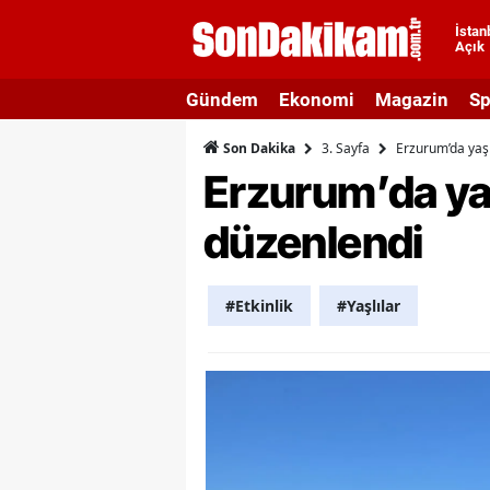
İstan
Açık
A
Gündem
Ekonomi
Magazin
Sp
A
3. Sayfa
Erzurum’da yaşl
Son Dakika
A
Erzurum’da yaş
A
düzenlendi
A
A
#Etkinlik
#Yaşlılar
A
A
A
B