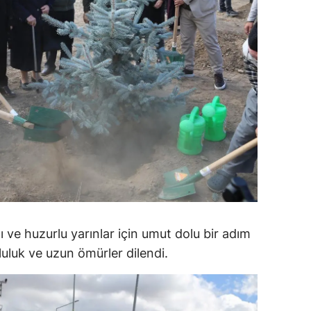
ozgat
onguldak
ksaray
ayburt
araman
ırıkkale
atman
ırnak
ı ve huzurlu yarınlar için umut dolu bir adım
tluluk ve uzun ömürler dilendi.
artın
rdahan
ğdır