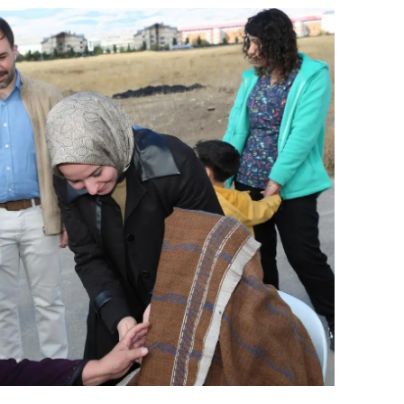
dirne
lazığ
rzincan
rzurum
skişehir
aziantep
iresun
ümüşhane
akkari
atay
sparta