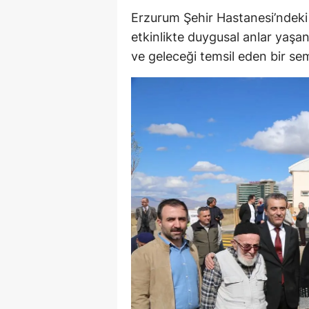
Erzurum Şehir Hastanesi’ndeki
M
etkinlikte duygusal anlar yaşan
İ
ve geleceği temsil eden bir se
İ
K
K
K
Kı
K
K
K
K