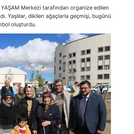
 YAŞAM Merkezi tarafından organize edilen
ersin
dı. Yaşlılar, dikilen ağaçlarla geçmişi, bugünü
stanbul
mbol oluşturdu.
zmir
ars
astamonu
ayseri
rklareli
ırşehir
ocaeli
onya
ütahya