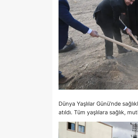
Y
Z
A
B
K
K
B
Ş
Dünya Yaşlılar Günü’nde sağlıkl
atıldı. Tüm yaşlılara sağlık, mu
B
A
I