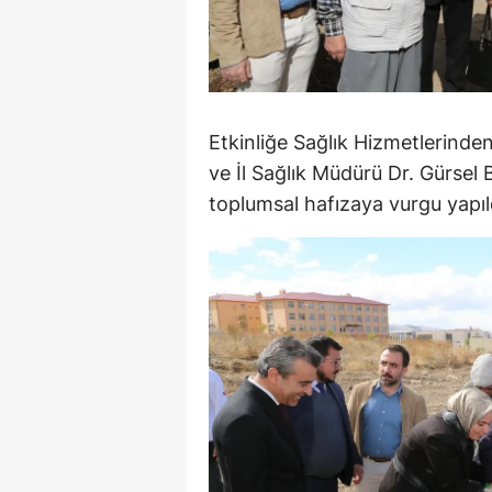
M
M
K
Etkinliğe Sağlık Hizmetlerinde
M
ve İl Sağlık Müdürü Dr. Gürsel B
toplumsal hafızaya vurgu yapıl
M
M
N
N
O
R
S