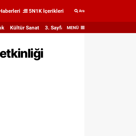
Haberleri
5N1K İçerikleri
Ara
ık
Kültür Sanat
3. Sayfa
MENÜ
etkinliği