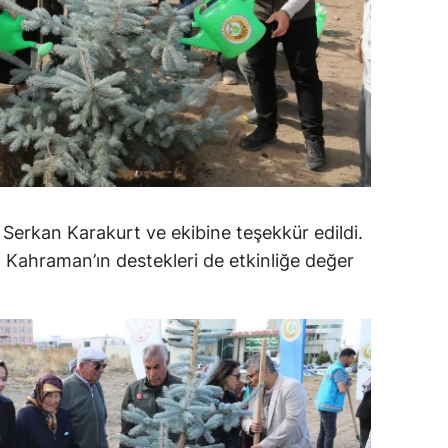
amsun
irt
inop
ivas
ekirdağ
rkan Karakurt ve ekibine teşekkür edildi.
okat
l Kahraman’ın destekleri de etkinliğe değer
rabzon
unceli
anlıurfa
şak
an