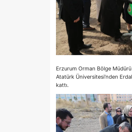
S
Si
S
S
T
Erzurum Orman Bölge Müdürü Se
T
Atatürk Üniversitesi’nden Erda
T
kattı.
T
Ş
U
V