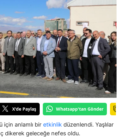
ilecik
ingöl
tlis
olu
urdur
ursa
anakkale
ankırı
X'de Paylaş
Whatsapp'tan Gönder
orum
enizli
 için anlamlı bir
etkinlik
düzenlendi. Yaşlılar
ğaç dikerek geleceğe nefes oldu.
iyarbakır