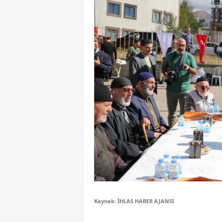
Y
K
Ki
O
D
Kaynak: İHLAS HABER AJANSI