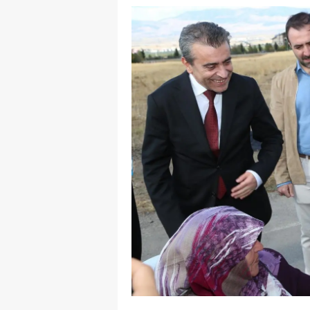
E
E
E
E
E
G
G
G
H
H
I