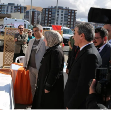
alova
arabük
lis
smaniye
üzce