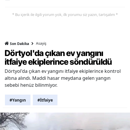
* Bu içerik ile ilgili yorum yok, ilk yorumu siz yazın, tartışalım *
Asayiş
Son Dakika
Dörtyol'da çıkan ev yangını
itfaiye ekiplerince söndürüldü
Dörtyol'da çıkan ev yangını itfaiye ekiplerince kontrol
altına alındı. Maddi hasar meydana gelen yangın
sebebi henüz bilinmiyor.
#Yangın
#İtfaiye