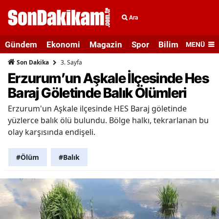
Ara
Gündem
Ekonomi
Magazin
Spor
Bilim ve Teknolo
MENÜ
3. Sayfa
Son Dakika
Erzurum’un Aşkale İlçesinde Hes
Baraj Göletinde Balık Ölümleri
Erzurum'un Aşkale ilçesinde HES Baraj göletinde
yüzlerce balık ölü bulundu. Bölge halkı, tekrarlanan bu
olay karşısında endişeli.
#Ölüm
#Balık