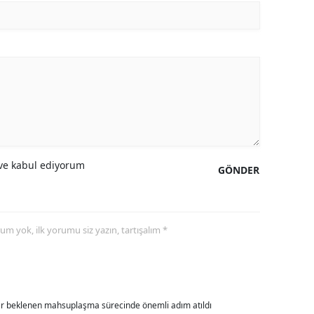
alova
arabük
lis
smaniye
üzce
e kabul ediyorum
GÖNDER
yorum yok, ilk yorumu siz yazın, tartışalım *
dır beklenen mahsuplaşma sürecinde önemli adım atıldı