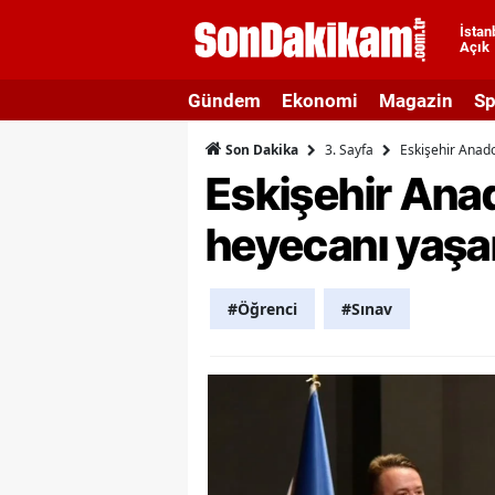
İstan
Açık
A
Gündem
Ekonomi
Magazin
Sp
A
3. Sayfa
Eskişehir Anado
Son Dakika
A
Eskişehir Ana
A
heyecanı yaşa
A
A
#Öğrenci
#Sınav
A
A
A
B