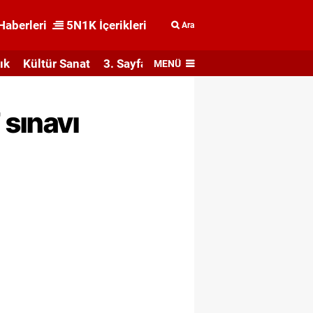
Haberleri
5N1K İçerikleri
Ara
ık
Kültür Sanat
3. Sayfa
MENÜ
 sınavı