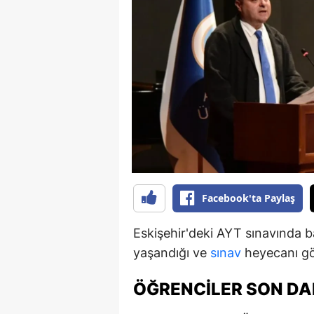
B
B
Bi
B
B
B
Ç
Facebook'ta Paylaş
Ç
Eskişehir'deki AYT sınavında b
Ç
yaşandığı ve
sınav
heyecanı gö
D
ÖĞRENCILER SON DA
D