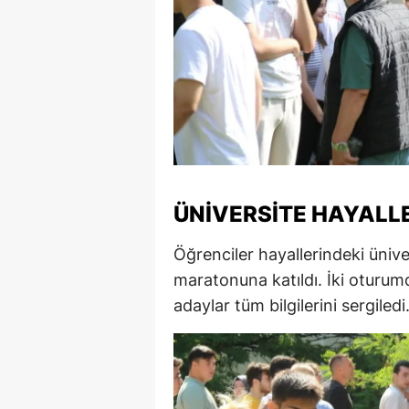
S
Si
S
S
T
ÜNIVERSITE HAYALLE
T
Öğrenciler hayallerindeki ünive
T
maratonuna katıldı. İki oturu
T
adaylar tüm bilgilerini sergiledi
Ş
U
V