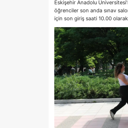
Eskişehir Anadolu Üniversites
E
öğrenciler son anda sınav salon
için son giriş saati 10.00 olarak
E
E
E
E
G
G
G
H
H
I