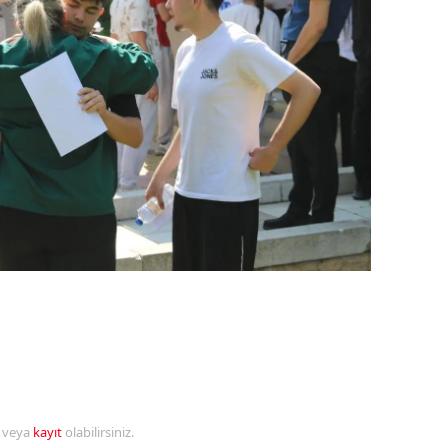
ozgat
onguldak
ksaray
ayburt
araman
ırıkkale
atman
ırnak
artın
rdahan
r veya
kayıt
olabilirsiniz.
ğdır