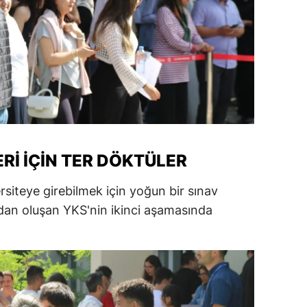
amsun
irt
inop
ivas
ekirdağ
RI İÇIN TER DÖKTÜLER
okat
rsiteye girebilmek için yoğun bir sınav
rabzon
mdan oluşan YKS'nin ikinci aşamasında
unceli
.
anlıurfa
şak
an