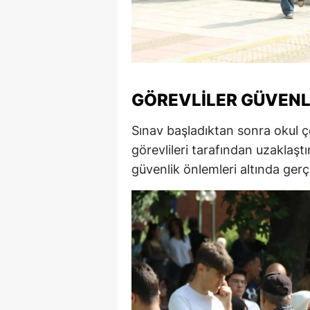
M
M
K
GÖREVLILER GÜVENL
M
Sınav başladıktan sonra okul ç
M
görevlileri tarafından uzaklaşt
M
güvenlik önlemleri altında gerçe
N
N
O
R
S