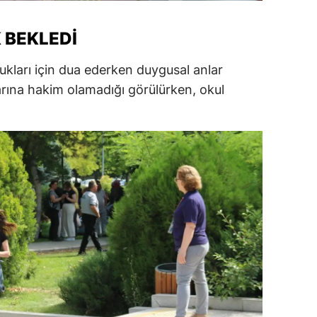
ersin
 BEKLEDI
stanbul
ukları için dua ederken duygusal anlar
zmir
larına hakim olamadığı görülürken, okul
ars
astamonu
ayseri
rklareli
ırşehir
ocaeli
onya
ütahya