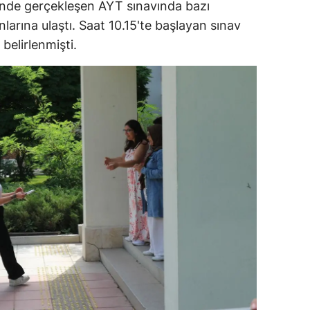
i'nde gerçekleşen AYT sınavında bazı
dirne
larına ulaştı. Saat 10.15'te başlayan sınav
 belirlenmişti.
lazığ
rzincan
rzurum
skişehir
aziantep
iresun
ümüşhane
akkari
atay
sparta