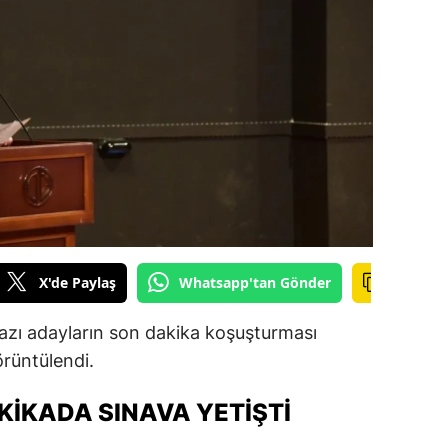
ilecik
ingöl
tlis
olu
urdur
ursa
anakkale
X'de Paylaş
Whatsapp'tan Gönder
ankırı
azı adayların son dakika koşuşturması
orum
rüntülendi.
enizli
KIKADA SINAVA YETIŞTI
iyarbakır