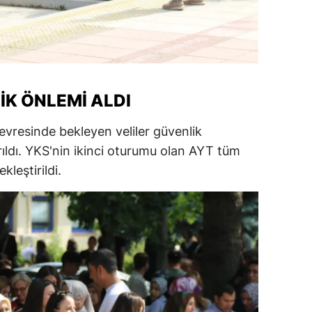
alatya
anisa
ahramanmaraş
IK ÖNLEMI ALDI
ardin
evresinde bekleyen veliler güvenlik
uğla
ırıldı. YKS'nin ikinci oturumu olan AYT tüm
uş
kleştirildi.
evşehir
iğde
rdu
ize
akarya