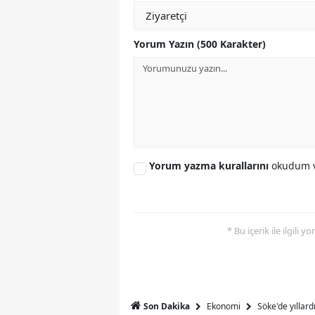
Y
Yorum Yazın (500 Karakter)
K
Ki
O
D
Yorum yazma kurallarını
okudum v
* Bu içerik ile ilgili 
Ekonomi
Söke'de yıllar
Son Dakika