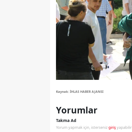
Y
Z
A
B
K
K
B
Kaynak: İHLAS HABER AJANSI
Ş
Yorumlar
B
A
Takma Ad
Yorum yapmak için, isterseniz
giriş
yapabili
I