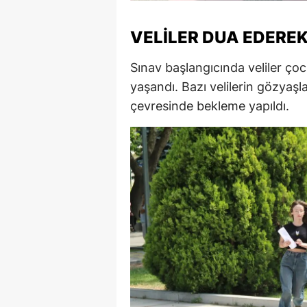
M
VELILER DUA EDEREK
İ
Sınav başlangıcında veliler çoc
İ
yaşandı. Bazı velilerin gözyaş
K
çevresinde bekleme yapıldı.
K
K
Kı
K
K
K
K