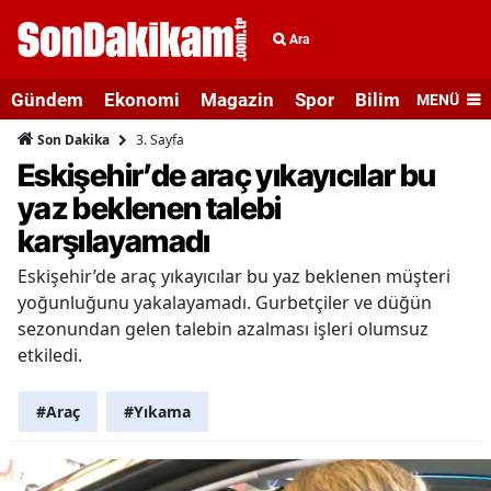
Ara
Gündem
Ekonomi
Magazin
Spor
Bilim ve Teknolo
MENÜ
3. Sayfa
Son Dakika
Eskişehir’de araç yıkayıcılar bu
yaz beklenen talebi
karşılayamadı
Eskişehir’de araç yıkayıcılar bu yaz beklenen müşteri
yoğunluğunu yakalayamadı. Gurbetçiler ve düğün
sezonundan gelen talebin azalması işleri olumsuz
etkiledi.
#Araç
#Yıkama