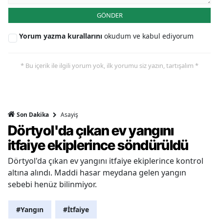
GÖNDER
Yorum yazma kurallarını
okudum ve kabul ediyorum
* Bu içerik ile ilgili yorum yok, ilk yorumu siz yazın, tartışalım *
Asayiş
Son Dakika
Dörtyol'da çıkan ev yangını
itfaiye ekiplerince söndürüldü
Dörtyol'da çıkan ev yangını itfaiye ekiplerince kontrol
altına alındı. Maddi hasar meydana gelen yangın
sebebi henüz bilinmiyor.
#Yangın
#İtfaiye