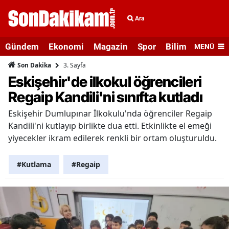
Ara
Gündem
Ekonomi
Magazin
Spor
Bilim ve Teknolo
MENÜ
3. Sayfa
Son Dakika
Eskişehir'de ilkokul öğrencileri
Regaip Kandili'ni sınıfta kutladı
Eskişehir Dumlupınar İlkokulu'nda öğrenciler Regaip
Kandili'ni kutlayıp birlikte dua etti. Etkinlikte el emeği
yiyecekler ikram edilerek renkli bir ortam oluşturuldu.
#Kutlama
#Regaip