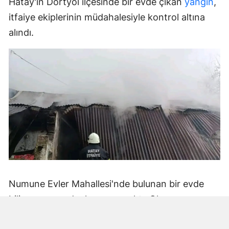
Hatay'ın Dörtyol ilçesinde bir evde çıkan
yangın
,
itfaiye ekiplerinin müdahalesiyle kontrol altına
alındı.
Numune Evler Mahallesi'nde bulunan bir evde
bilinmeyen nedenle yangın çıktı. Olay,
çevredekiler tarafından fark edilerek yetkililere