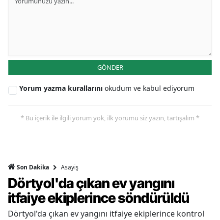
GÖNDER
Yorum yazma kurallarını
okudum ve kabul ediyorum
* Bu içerik ile ilgili yorum yok, ilk yorumu siz yazın, tartışalım *
Asayiş
Son Dakika
Dörtyol'da çıkan ev yangını
itfaiye ekiplerince söndürüldü
Dörtyol'da çıkan ev yangını itfaiye ekiplerince kontrol