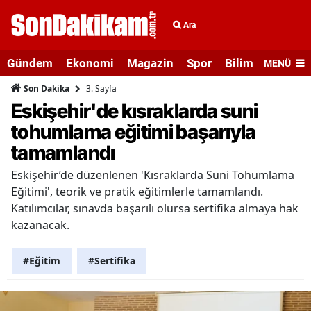
Ara
Gündem
Ekonomi
Magazin
Spor
Bilim ve Teknolo
MENÜ
3. Sayfa
Son Dakika
Eskişehir'de kısraklarda suni
tohumlama eğitimi başarıyla
tamamlandı
Eskişehir’de düzenlenen 'Kısraklarda Suni Tohumlama
Eğitimi', teorik ve pratik eğitimlerle tamamlandı.
Katılımcılar, sınavda başarılı olursa sertifika almaya hak
kazanacak.
#Eğitim
#Sertifika