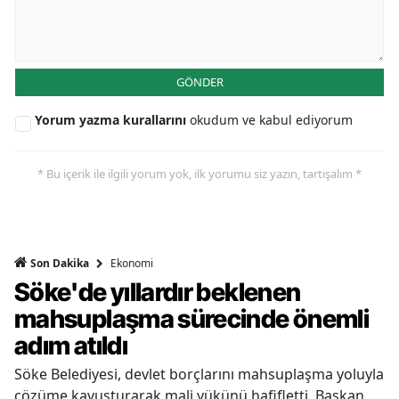
GÖNDER
Yorum yazma kurallarını
okudum ve kabul ediyorum
* Bu içerik ile ilgili yorum yok, ilk yorumu siz yazın, tartışalım *
Ekonomi
Son Dakika
Söke'de yıllardır beklenen
mahsuplaşma sürecinde önemli
adım atıldı
Söke Belediyesi, devlet borçlarını mahsuplaşma yoluyla
çözüme kavuşturarak mali yükünü hafifletti. Başkan