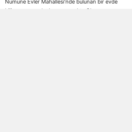
Numune Evler Mahallesi'nde bulunan bir evde
bilinmeyen nedenle yangın çıktı. Olay,
çevredekiler tarafından fark edilerek yetkililere
bildirildi.
Hatay Büyükşehir Belediyesi'ne bağlı itfaiye
ekipleri hızla olay yerine ulaştı. Yangın,