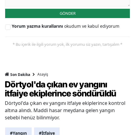
GÖNDER
Yorum yazma kurallarını
okudum ve kabul ediyorum
* Bu içerik ile ilgili yorum yok, ilk yorumu siz yazın, tartışalım *
Asayiş
Son Dakika
Dörtyol'da çıkan ev yangını
itfaiye ekiplerince söndürüldü
Dörtyol'da çıkan ev yangını itfaiye ekiplerince kontrol
altına alındı. Maddi hasar meydana gelen yangın
sebebi henüz bilinmiyor.
#Yangın
#İtfaiye