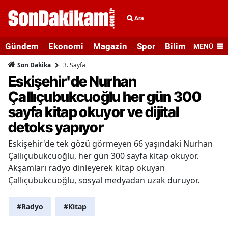
Ara
Gündem
Ekonomi
Magazin
Spor
Bilim ve Teknolo
MENÜ
3. Sayfa
Son Dakika
Eskişehir'de Nurhan
Çallıçubukcuoğlu her gün 300
sayfa kitap okuyor ve dijital
detoks yapıyor
Eskişehir'de tek gözü görmeyen 66 yaşındaki Nurhan
Çallıçubukcuoğlu, her gün 300 sayfa kitap okuyor.
Akşamları radyo dinleyerek kitap okuyan
Çallıçubukcuoğlu, sosyal medyadan uzak duruyor.
#Radyo
#Kitap