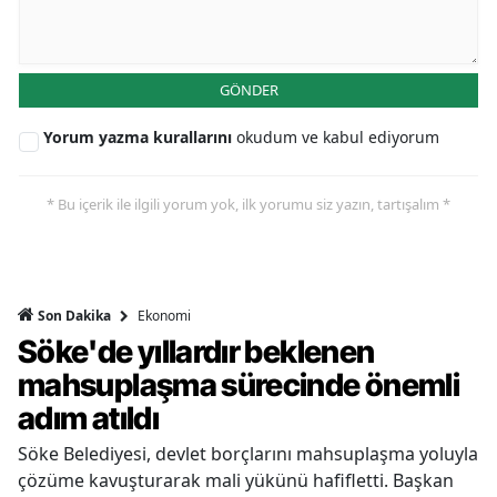
GÖNDER
Yorum yazma kurallarını
okudum ve kabul ediyorum
* Bu içerik ile ilgili yorum yok, ilk yorumu siz yazın, tartışalım *
Ekonomi
Son Dakika
Söke'de yıllardır beklenen
mahsuplaşma sürecinde önemli
adım atıldı
Söke Belediyesi, devlet borçlarını mahsuplaşma yoluyla
çözüme kavuşturarak mali yükünü hafifletti. Başkan