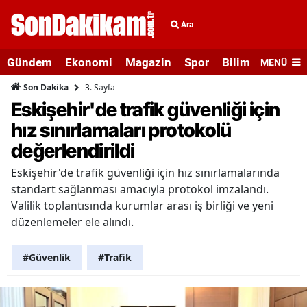
Ara
Gündem
Ekonomi
Magazin
Spor
Bilim ve Teknolo
MENÜ
3. Sayfa
Son Dakika
Eskişehir'de trafik güvenliği için
hız sınırlamaları protokolü
değerlendirildi
Eskişehir'de trafik güvenliği için hız sınırlamalarında
standart sağlanması amacıyla protokol imzalandı.
Valilik toplantısında kurumlar arası iş birliği ve yeni
düzenlemeler ele alındı.
#Güvenlik
#Trafik