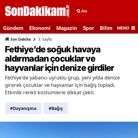
Ara
Gündem
Ekonomi
Magazin
Spor
Bilim ve Teknolo
MENÜ
3. Sayfa
Son Dakika
Fethiye’de soğuk havaya
aldırmadan çocuklar ve
hayvanlar için denize girdiler
Fethiye'de yabancı uyruklu grup, yeni yılda denize
girerek çocuklar ve hayvanlar için bağış topladı.
Etkinlik renkli kostümlerle dikkat çekti.
#Dayanışma
#Bağış