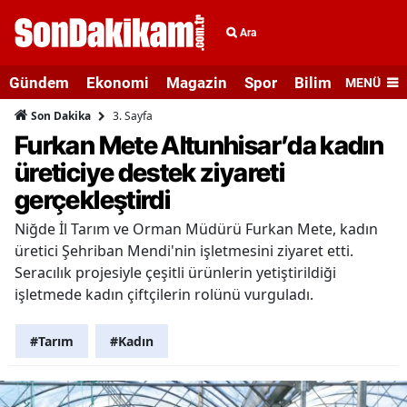
Ara
Gündem
Ekonomi
Magazin
Spor
Bilim ve Teknolo
MENÜ
3. Sayfa
Son Dakika
Furkan Mete Altunhisar’da kadın
üreticiye destek ziyareti
gerçekleştirdi
Niğde İl Tarım ve Orman Müdürü Furkan Mete, kadın
üretici Şehriban Mendi'nin işletmesini ziyaret etti.
Seracılık projesiyle çeşitli ürünlerin yetiştirildiği
işletmede kadın çiftçilerin rolünü vurguladı.
#Tarım
#Kadın