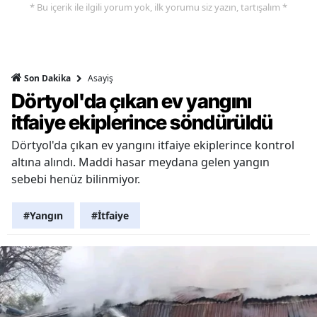
* Bu içerik ile ilgili yorum yok, ilk yorumu siz yazın, tartışalım *
Asayiş
Son Dakika
Dörtyol'da çıkan ev yangını
itfaiye ekiplerince söndürüldü
Dörtyol'da çıkan ev yangını itfaiye ekiplerince kontrol
altına alındı. Maddi hasar meydana gelen yangın
sebebi henüz bilinmiyor.
#Yangın
#İtfaiye