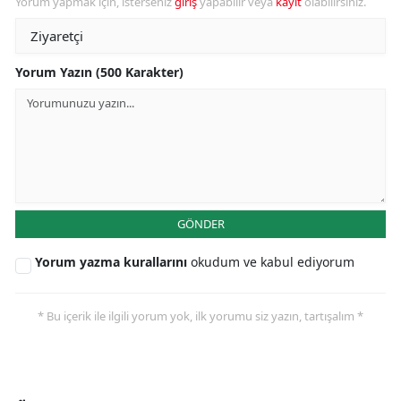
Yorum yapmak için, isterseniz
giriş
yapabilir veya
kayıt
olabilirsiniz.
Yorum Yazın (500 Karakter)
GÖNDER
Yorum yazma kurallarını
okudum ve kabul ediyorum
* Bu içerik ile ilgili yorum yok, ilk yorumu siz yazın, tartışalım *