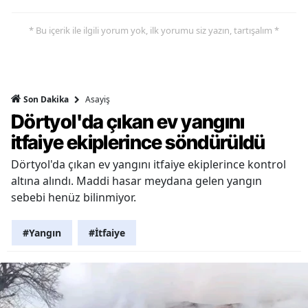
* Bu içerik ile ilgili yorum yok, ilk yorumu siz yazın, tartışalım *
Asayiş
Son Dakika
Dörtyol'da çıkan ev yangını
itfaiye ekiplerince söndürüldü
Dörtyol'da çıkan ev yangını itfaiye ekiplerince kontrol
altına alındı. Maddi hasar meydana gelen yangın
sebebi henüz bilinmiyor.
#Yangın
#İtfaiye