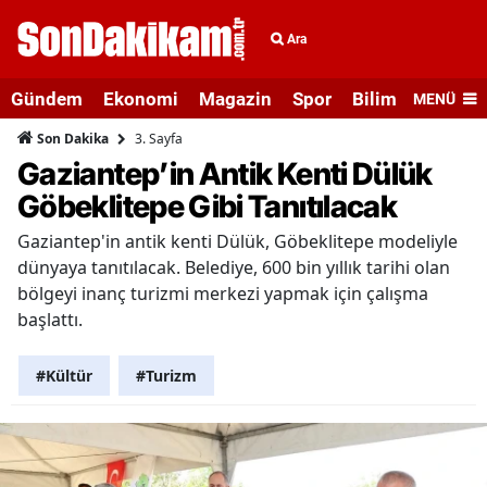
Ara
Gündem
Ekonomi
Magazin
Spor
Bilim ve Teknolo
MENÜ
3. Sayfa
Son Dakika
Gaziantep’in Antik Kenti Dülük
Göbeklitepe Gibi Tanıtılacak
Gaziantep'in antik kenti Dülük, Göbeklitepe modeliyle
dünyaya tanıtılacak. Belediye, 600 bin yıllık tarihi olan
bölgeyi inanç turizmi merkezi yapmak için çalışma
başlattı.
#Kültür
#Turizm