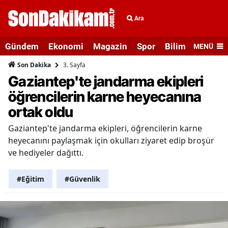
Ara
Gündem
Ekonomi
Magazin
Spor
Bilim ve Teknolo
MENÜ
3. Sayfa
Son Dakika
Gaziantep'te jandarma ekipleri
öğrencilerin karne heyecanına
ortak oldu
Gaziantep'te jandarma ekipleri, öğrencilerin karne
heyecanını paylaşmak için okulları ziyaret edip broşür
ve hediyeler dağıttı.
#Eğitim
#Güvenlik