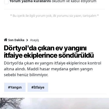
Yorum yazma kurallarını
okudum ve kabul ediyorum
* Bu içerik ile ilgili yorum yok, ilk yorumu siz yazın, tartışalım *
Asayiş
Son Dakika
Dörtyol'da çıkan ev yangını
itfaiye ekiplerince söndürüldü
Dörtyol'da çıkan ev yangını itfaiye ekiplerince kontrol
altına alındı. Maddi hasar meydana gelen yangın
sebebi henüz bilinmiyor.
#Yangın
#İtfaiye