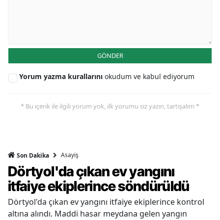
GÖNDER
Yorum yazma kurallarını
okudum ve kabul ediyorum
* Bu içerik ile ilgili yorum yok, ilk yorumu siz yazın, tartışalım *
Asayiş
Son Dakika
Dörtyol'da çıkan ev yangını
itfaiye ekiplerince söndürüldü
Dörtyol'da çıkan ev yangını itfaiye ekiplerince kontrol
altına alındı. Maddi hasar meydana gelen yangın