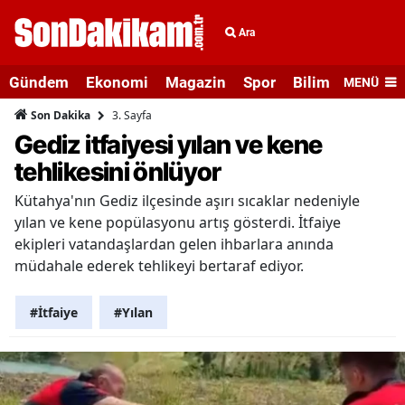
Ara
Gündem
Ekonomi
Magazin
Spor
Bilim ve Teknolo
MENÜ
3. Sayfa
Son Dakika
Gediz itfaiyesi yılan ve kene
tehlikesini önlüyor
Kütahya'nın Gediz ilçesinde aşırı sıcaklar nedeniyle
yılan ve kene popülasyonu artış gösterdi. İtfaiye
ekipleri vatandaşlardan gelen ihbarlara anında
müdahale ederek tehlikeyi bertaraf ediyor.
#İtfaiye
#Yılan