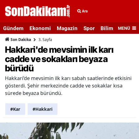
Ara
Gündem
Ekonomi
Magazin
Spor
Bilim ve Teknolo
MENÜ
3. Sayfa
Son Dakika
Hakkari'de mevsimin ilk karı
cadde ve sokakları beyaza
bürüdü
Hakkari’de mevsimin ilk karı sabah saatlerinde etkisini
gösterdi. Şehir merkezinde cadde ve sokaklar kısa
sürede beyaza büründü.
#Kar
#Hakkari