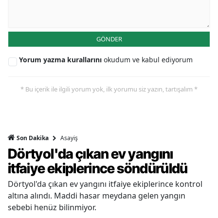
GÖNDER
Yorum yazma kurallarını
okudum ve kabul ediyorum
* Bu içerik ile ilgili yorum yok, ilk yorumu siz yazın, tartışalım *
Asayiş
Son Dakika
Dörtyol'da çıkan ev yangını
itfaiye ekiplerince söndürüldü
Dörtyol'da çıkan ev yangını itfaiye ekiplerince kontrol
altına alındı. Maddi hasar meydana gelen yangın
sebebi henüz bilinmiyor.