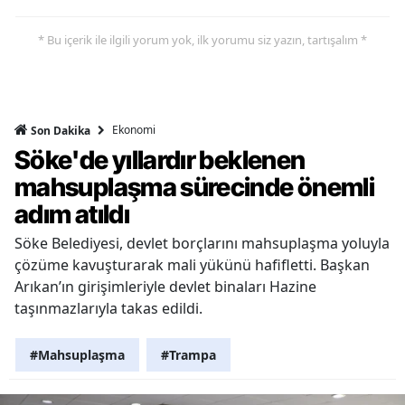
* Bu içerik ile ilgili yorum yok, ilk yorumu siz yazın, tartışalım *
Ekonomi
Son Dakika
Söke'de yıllardır beklenen
mahsuplaşma sürecinde önemli
adım atıldı
Söke Belediyesi, devlet borçlarını mahsuplaşma yoluyla
çözüme kavuşturarak mali yükünü hafifletti. Başkan
Arıkan’ın girişimleriyle devlet binaları Hazine
taşınmazlarıyla takas edildi.
#Mahsuplaşma
#Trampa