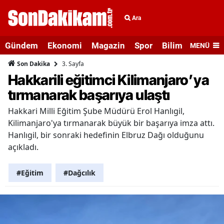
Ara
Gündem
Ekonomi
Magazin
Spor
Bilim ve Teknolo
MENÜ
3. Sayfa
Son Dakika
Hakkarili eğitimci Kilimanjaro’ya
tırmanarak başarıya ulaştı
Hakkari Milli Eğitim Şube Müdürü Erol Hanlıgil,
Kilimanjaro'ya tırmanarak büyük bir başarıya imza attı.
Hanlıgil, bir sonraki hedefinin Elbruz Dağı olduğunu
açıkladı.
#Eğitim
#Dağcılık