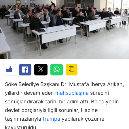
Söke Belediye Başkanı Dr. Mustafa İberya Arıkan,
yıllardır devam eden
mahsuplaşma
sürecini
sonuçlandırarak tarihi bir adım attı. Belediyenin
devlet borçlarıyla ilgili sorunlar, Hazine
taşınmazlarıyla
trampa
yapılarak çözüme
kavuşturuldu.