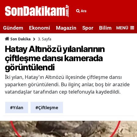
Ara
Gündem
Ekonomi
Magazin
Spor
Bilim ve Teknolo
MENÜ
3. Sayfa
Son Dakika
Hatay Altınözü yılanlarının
çiftleşme dansı kamerada
görüntülendi
İki yılan, Hatay'ın Altınözü ilçesinde çiftleşme dansı
yaparken görüntülendi. Bu ilginç anlar, boş bir arazide
vatandaşlar tarafından cep telefonuyla kaydedildi.
#Yılan
#Çiftleşme