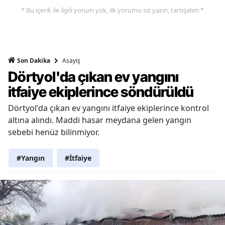
* Bu içerik ile ilgili yorum yok, ilk yorumu siz yazın, tartışalım *
Asayiş
Son Dakika
Dörtyol'da çıkan ev yangını
itfaiye ekiplerince söndürüldü
Dörtyol'da çıkan ev yangını itfaiye ekiplerince kontrol
altına alındı. Maddi hasar meydana gelen yangın
sebebi henüz bilinmiyor.
#Yangın
#İtfaiye