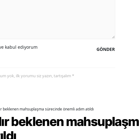
alova
arabük
lis
e kabul ediyorum
GÖNDER
smaniye
üzce
yorum yok, ilk yorumu siz yazın, tartışalım *
dır beklenen mahsuplaşma sürecinde önemli adım atıldı
rdır beklenen mahsuplaş
ıldı