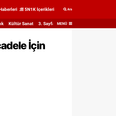
Haberleri
5N1K İçerikleri
Ara
ık
Kültür Sanat
3. Sayfa
MENÜ
adele İçin