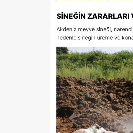
M
SINEĞIN ZARARLARI
İ
Akdeniz meyve sineği, narenciy
İ
nedenle sineğin üreme ve kona
K
K
K
Kı
K
K
K
K