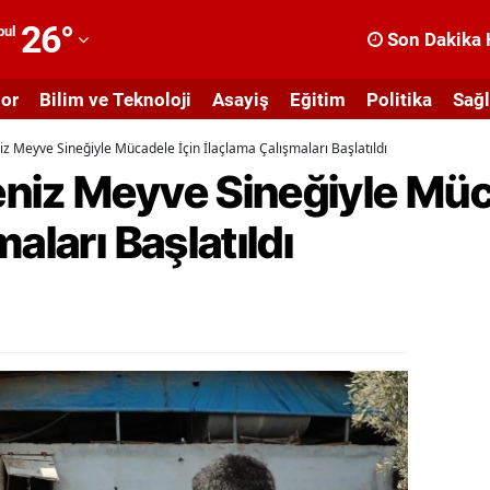
26
°
bul
Son Dakika 
dana
or
Bilim ve Teknoloji
Asayiş
Eğitim
Politika
Sağl
dıyaman
z Meyve Sineğiyle Mücadele İçin İlaçlama Çalışmaları Başlatıldı
fyonkarahisar
niz Meyve Sineğiyle Müc
ğrı
aları Başlatıldı
masya
nkara
ntalya
rtvin
ydın
alıkesir