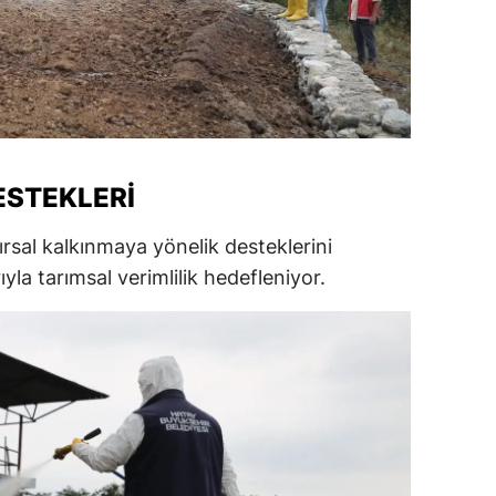
amsun
irt
inop
ivas
ESTEKLERI
ekirdağ
ırsal kalkınmaya yönelik desteklerini
okat
yla tarımsal verimlilik hedefleniyor.
rabzon
unceli
anlıurfa
şak
an