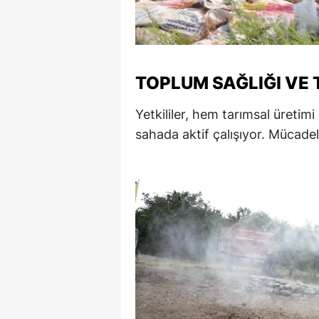
M
M
TOPLUM SAĞLIĞI VE 
K
M
Yetkililer, hem tarımsal üreti
sahada aktif çalışıyor. Mücadelen
M
M
N
N
O
R
S