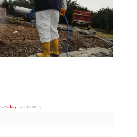
ozgat
onguldak
ksaray
ayburt
araman
ırıkkale
atman
ırnak
r veya
kayıt
olabilirsiniz.
artın
rdahan
ğdır