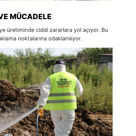
ersin
 VE MÜCADELE
stanbul
e üretiminde ciddi zararlara yol açıyor. Bu
zmir
klama noktalarına odaklanılıyor.
ars
astamonu
ayseri
rklareli
ırşehir
ocaeli
onya
ütahya