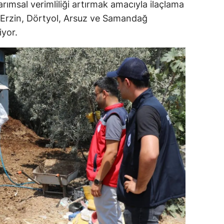
rımsal verimliliği artırmak amacıyla ilaçlama
dirne
le Erzin, Dörtyol, Arsuz ve Samandağ
iyor.
lazığ
rzincan
rzurum
skişehir
aziantep
iresun
ümüşhane
akkari
atay
sparta