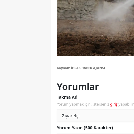
Y
Z
A
B
K
Kaynak: İHLAS HABER AJANSI
K
Yorumlar
B
Ş
Takma Ad
Yorum yapmak için, isterseniz
giriş
yapabili
B
A
Yorum Yazın (500 Karakter)
I