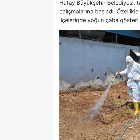
Hatay Büyükşehir Belediyesi, ta
E
çalışmalarına başladı. Özellik
ilçelerinde yoğun çaba gösteril
E
E
E
E
G
G
G
H
H
I