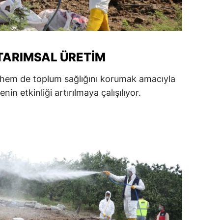
alatya
anisa
TARIMSAL ÜRETIM
ahramanmaraş
ardin
mi hem de toplum sağlığını korumak amacıyla
in etkinliği artırılmaya çalışılıyor.
uğla
uş
evşehir
iğde
rdu
ize
akarya