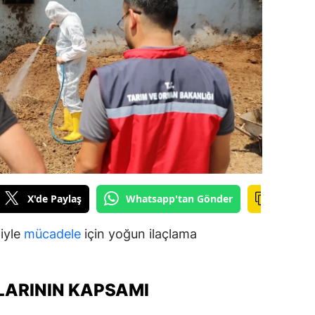
ilecik
ingöl
tlis
olu
urdur
ursa
anakkale
X'de Paylaş
Whatsapp'tan Gönder
ankırı
iyle
mücadele
için yoğun ilaçlama
orum
enizli
ARININ KAPSAMI
iyarbakır