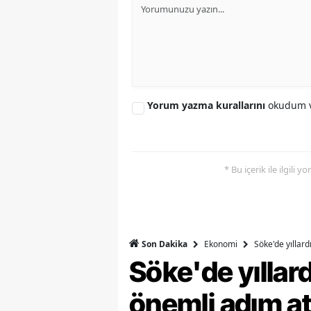
Y
K
Ki
Yorum yazma kurallarını
okudum v
O
D
* Bu içerik ile ilgili 
Ekonomi
Söke'de yıllar
Son Dakika
Söke'de yılla
önemli adım at