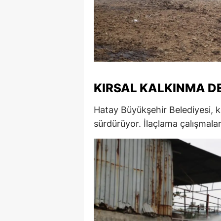
S
Si
S
S
KIRSAL KALKINMA D
T
Hatay Büyükşehir Belediyesi, k
T
sürdürüyor. İlaçlama çalışmaları
T
T
Ş
U
V