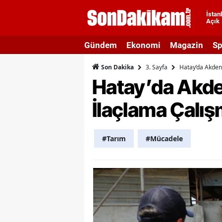
İstan
Açık
A
Gündem
Ekonomi
Magazin
Sp
A
3. Sayfa
Hatay’da Akdeni
Son Dakika
A
Hatay’da Akde
A
İlaçlama Çalışm
A
A
#Tarım
#Mücadele
A
A
A
B