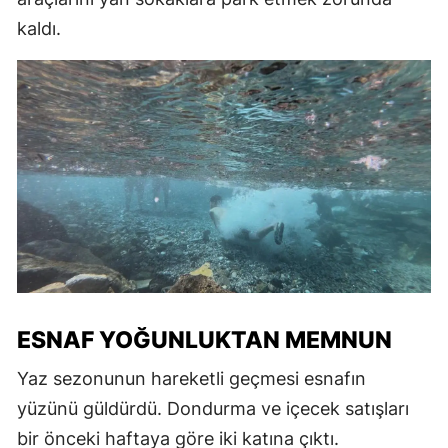
kaldı.
ESNAF YOĞUNLUKTAN MEMNUN
Yaz sezonunun hareketli geçmesi esnafın
yüzünü güldürdü. Dondurma ve içecek satışları
bir önceki haftaya göre iki katına çıktı.