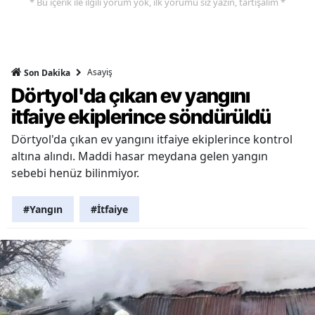
* Bu içerik ile ilgili yorum yok, ilk yorumu siz yazın, tartışalım *
Asayiş
Son Dakika
Dörtyol'da çıkan ev yangını
itfaiye ekiplerince söndürüldü
Dörtyol'da çıkan ev yangını itfaiye ekiplerince kontrol
altına alındı. Maddi hasar meydana gelen yangın
sebebi henüz bilinmiyor.
#Yangın
#İtfaiye