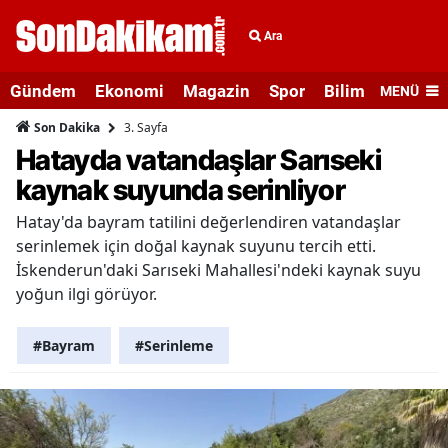
Ara
Gündem
Ekonomi
Magazin
Spor
Bilim ve Teknolo
MENÜ
3. Sayfa
Son Dakika
Hatayda vatandaşlar Sarıseki
kaynak suyunda serinliyor
Hatay'da bayram tatilini değerlendiren vatandaşlar
serinlemek için doğal kaynak suyunu tercih etti.
İskenderun'daki Sarıseki Mahallesi'ndeki kaynak suyu
yoğun ilgi görüyor.
#Bayram
#Serinleme