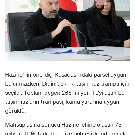
Hazine’nin önerdiği Kuşadası’ndaki parsel uygun
bulunmazken, Didim’deki iki taşınmaz trampa için
seçildi. Toplam değeri 268 milyon TL’yi aşan bu
taşınmazların trampası, kamu yararına uygun
görüldü.
Mahsuplaşma sonucu Hazine lehine oluşan 73
milyon TL’lik fark, belediye bütçesiyle ödenecek.