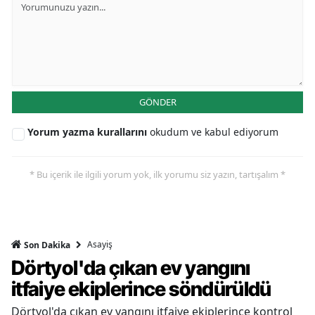
GÖNDER
Yorum yazma kurallarını
okudum ve kabul ediyorum
* Bu içerik ile ilgili yorum yok, ilk yorumu siz yazın, tartışalım *
Asayiş
Son Dakika
Dörtyol'da çıkan ev yangını
itfaiye ekiplerince söndürüldü
Dörtyol'da çıkan ev yangını itfaiye ekiplerince kontrol