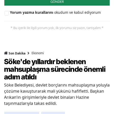
GÖNDER
Yorum yazma kurallarını
okudum ve kabul ediyorum
* Bu içerik ile ilgili yorum yok, ilk yorumu siz yazın, tartışalım *
Ekonomi
Son Dakika
Söke'de yıllardır beklenen
mahsuplaşma sürecinde önemli
adım atıldı
Söke Belediyesi, devlet borçlarını mahsuplaşma yoluyla
çözüme kavuşturarak mali yükünü hafifletti. Başkan
Arıkan’ın girişimleriyle devlet binaları Hazine
taşınmazlarıyla takas edildi.