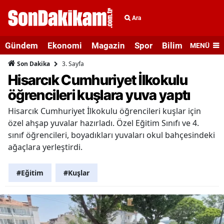
Ara
Gündem
Ekonomi
Magazin
Spor
Bilim ve Teknolo
MENÜ
3. Sayfa
Son Dakika
Hisarcık Cumhuriyet İlkokulu
öğrencileri kuşlara yuva yaptı
Hisarcık Cumhuriyet İlkokulu öğrencileri kuşlar için
özel ahşap yuvalar hazırladı. Özel Eğitim Sınıfı ve 4.
sınıf öğrencileri, boyadıkları yuvaları okul bahçesindeki
ağaçlara yerleştirdi.
#Eğitim
#Kuşlar