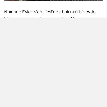
Numune Evler Mahallesi'nde bulunan bir evde
bilinmeyen nedenle yangın çıktı. Olay,
çevredekiler tarafından fark edilerek yetkililere
bildirildi.
Hatay Büyükşehir Belediyesi'ne bağlı itfaiye