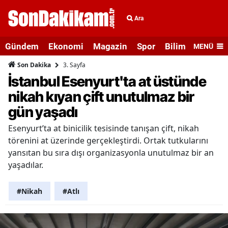
Ara
Gündem
Ekonomi
Magazin
Spor
Bilim ve Teknolo
MENÜ
3. Sayfa
Son Dakika
İstanbul Esenyurt'ta at üstünde
nikah kıyan çift unutulmaz bir
gün yaşadı
Esenyurt’ta at binicilik tesisinde tanışan çift, nikah
törenini at üzerinde gerçekleştirdi. Ortak tutkularını
yansıtan bu sıra dışı organizasyonla unutulmaz bir an
yaşadılar.
#Nikah
#Atlı