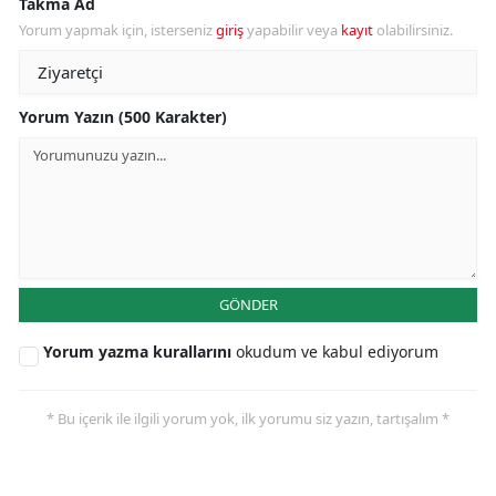
Takma Ad
Yorum yapmak için, isterseniz
giriş
yapabilir veya
kayıt
olabilirsiniz.
Yorum Yazın (500 Karakter)
GÖNDER
Yorum yazma kurallarını
okudum ve kabul ediyorum
* Bu içerik ile ilgili yorum yok, ilk yorumu siz yazın, tartışalım *