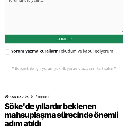
GÖNDER
Yorum yazma kurallarını
okudum ve kabul ediyorum
* Bu içerik ile ilgili yorum yok, ilk yorumu siz yazın, tartışalım *
Ekonomi
Son Dakika
Söke'de yıllardır beklenen
mahsuplaşma sürecinde önemli
adım atıldı