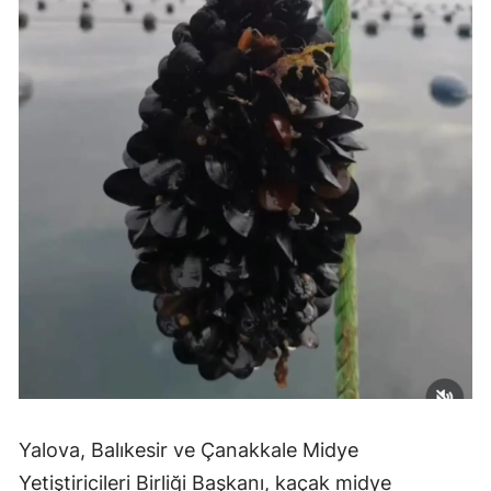
Yalova, Balıkesir ve Çanakkale Midye
Yetiştiricileri Birliği Başkanı, kaçak midye