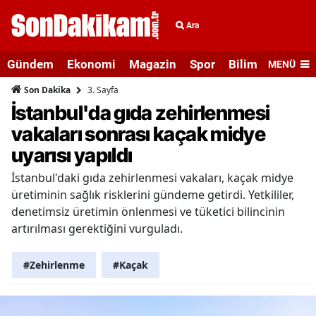
Ara
Gündem
Ekonomi
Magazin
Spor
Bilim ve Teknolo
MENÜ
3. Sayfa
Son Dakika
İstanbul'da gıda zehirlenmesi
vakaları sonrası kaçak midye
uyarısı yapıldı
İstanbul'daki gıda zehirlenmesi vakaları, kaçak midye
üretiminin sağlık risklerini gündeme getirdi. Yetkililer,
denetimsiz üretimin önlenmesi ve tüketici bilincinin
artırılması gerektiğini vurguladı.
#Zehirlenme
#Kaçak