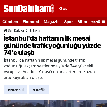
Ara
Gündem
Ekonomi
Magazin
Spor
Bilim ve Teknolo
MENÜ
3. Sayfa
Son Dakika
İstanbul'da haftanın ilk mesai
gününde trafik yoğunluğu yüzde
74'e ulaştı
İstanbul'da haftanın ilk mesai gününde trafik
yoğunluğu akşam saatlerinde yüzde 74'e yükseldi.
Avrupa ve Anadolu Yakası'nda ana arterlerde uzun
araç kuyrukları oluştu.
#İstanbul
#Trafik