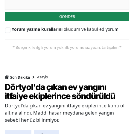
GÖNDER
Yorum yazma kurallarını
okudum ve kabul ediyorum
* Bu içerik ile ilgili yorum yok, ilk yorumu siz yazın, tartışalım *
Asayiş
Son Dakika
Dörtyol'da çıkan ev yangını
itfaiye ekiplerince söndürüldü
Dörtyol'da çıkan ev yangını itfaiye ekiplerince kontrol
altına alındı. Maddi hasar meydana gelen yangın
sebebi henüz bilinmiyor.