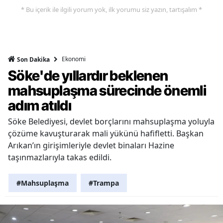
* Bu içerik ile ilgili yorum yok, ilk yorumu siz yazın, tartışalım *
Ekonomi
Son Dakika
Söke'de yıllardır beklenen
mahsuplaşma sürecinde önemli
adım atıldı
Söke Belediyesi, devlet borçlarını mahsuplaşma yoluyla
çözüme kavuşturarak mali yükünü hafifletti. Başkan
Arıkan’ın girişimleriyle devlet binaları Hazine
taşınmazlarıyla takas edildi.
#Mahsuplaşma
#Trampa