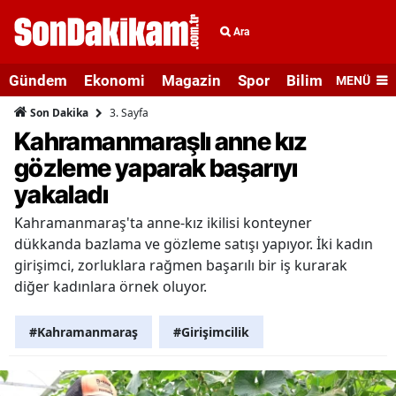
Ara
Gündem
Ekonomi
Magazin
Spor
Bilim ve Teknolo
MENÜ
3. Sayfa
Son Dakika
Kahramanmaraşlı anne kız
gözleme yaparak başarıyı
yakaladı
Kahramanmaraş'ta anne-kız ikilisi konteyner
dükkanda bazlama ve gözleme satışı yapıyor. İki kadın
girişimci, zorluklara rağmen başarılı bir iş kurarak
diğer kadınlara örnek oluyor.
#Kahramanmaraş
#Girişimcilik