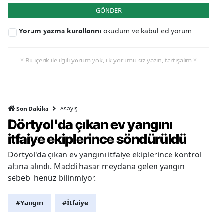
GÖNDER
Yorum yazma kurallarını
okudum ve kabul ediyorum
* Bu içerik ile ilgili yorum yok, ilk yorumu siz yazın, tartışalım *
Asayiş
Son Dakika
Dörtyol'da çıkan ev yangını
itfaiye ekiplerince söndürüldü
Dörtyol'da çıkan ev yangını itfaiye ekiplerince kontrol
altına alındı. Maddi hasar meydana gelen yangın
sebebi henüz bilinmiyor.
#Yangın
#İtfaiye