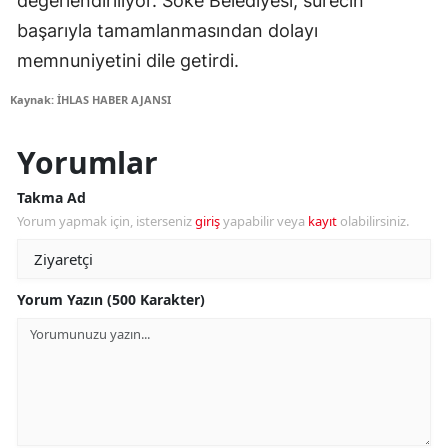
değerlendiriliyor. Söke Belediyesi, sürecin
başarıyla tamamlanmasından dolayı
memnuniyetini dile getirdi.
Kaynak: İHLAS HABER AJANSI
Yorumlar
Takma Ad
Yorum yapmak için, isterseniz
giriş
yapabilir veya
kayıt
olabilirsiniz.
Yorum Yazın (500 Karakter)