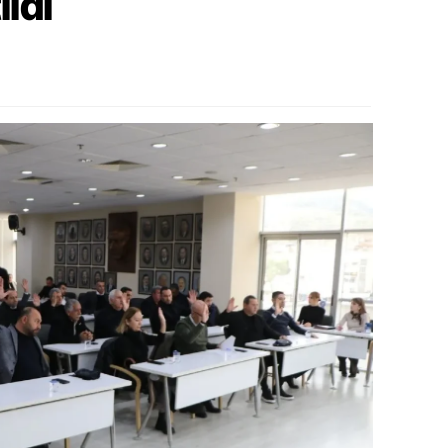
ıldı
alova
arabük
lis
smaniye
üzce