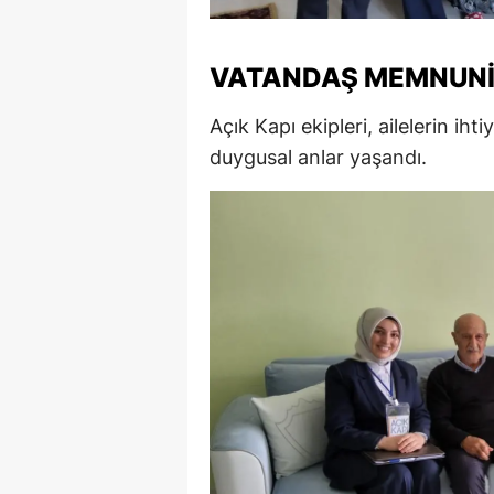
M
VATANDAŞ MEMNUNI
M
K
Açık Kapı ekipleri, ailelerin ihti
duygusal anlar yaşandı.
M
M
M
N
N
O
R
S