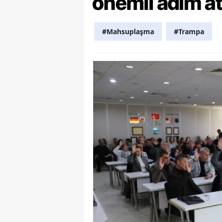
önemli adım at
Y
#Mahsuplaşma
#Trampa
K
Ki
O
D