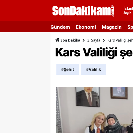
İstan
Açık
A
Gündem
Ekonomi
Magazin
Sp
A
3. Sayfa
Kars Valiliği şeh
Son Dakika
A
Kars Valiliği şe
A
A
#Şehit
#Valilik
A
A
A
A
B