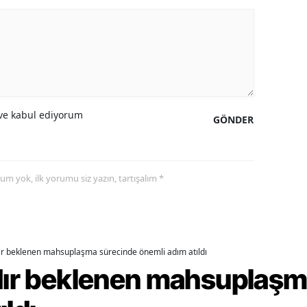
ozgat
onguldak
ksaray
ayburt
e kabul ediyorum
GÖNDER
araman
ırıkkale
yorum yok, ilk yorumu siz yazın, tartışalım *
atman
ırnak
artın
dır beklenen mahsuplaşma sürecinde önemli adım atıldı
rdır beklenen mahsuplaş
rdahan
ğdır