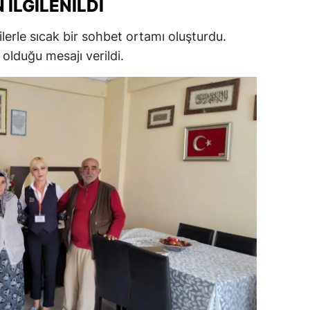
 ILGILENILDI
ersin
zilerle sıcak bir sohbet ortamı oluşturdu.
stanbul
olduğu mesajı verildi.
zmir
ars
astamonu
ayseri
rklareli
ırşehir
ocaeli
onya
ütahya