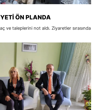
alatya
YETI ÖN PLANDA
anisa
ahramanmaraş
yaç ve taleplerini not aldı. Ziyaretler sırasında
ardin
uğla
uş
evşehir
iğde
rdu
ize
akarya