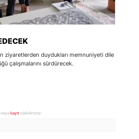
amsun
irt
inop
EDECEK
ivas
lan ziyaretlerden duydukları memnuniyeti dile
ekirdağ
üğü çalışmalarını sürdürecek.
okat
rabzon
unceli
anlıurfa
r veya
kayıt
olabilirsiniz.
şak
an