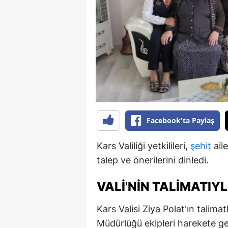
B
B
Bi
B
B
B
Facebook'ta Paylaş
Ç
Kars Valiliği yetkilileri,
şehit
aile
Ç
talep ve önerilerini dinledi.
Ç
VALI'NIN TALIMATIY
D
Kars Valisi Ziya Polat'ın talim
D
Müdürlüğü ekipleri harekete geçt