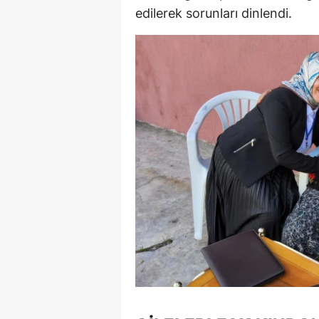
edilerek sorunları dinlendi.
E
E
E
E
E
G
G
G
H
H
I