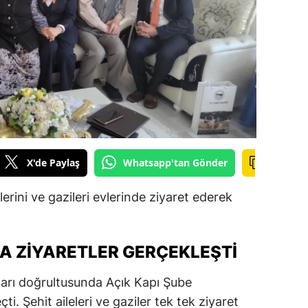
ilecik
ingöl
tlis
olu
urdur
ursa
X'de Paylaş
Whatsapp'tan Gönder
anakkale
lerini ve gazileri evlerinde ziyaret ederek
ankırı
orum
LA ZIYARETLER GERÇEKLEŞTI
enizli
atları doğrultusunda Açık Kapı Şube
iyarbakır
i. Şehit aileleri ve gaziler tek tek ziyaret