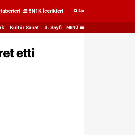
Haberleri
5N1K İçerikleri
Ara
ık
Kültür Sanat
3. Sayfa
MENÜ
ret etti