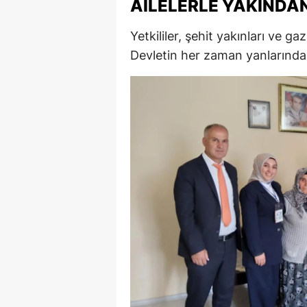
AILELERLE YAKINDAN
M
Yetkililer, şehit yakınları ve ga
İ
Devletin her zaman yanlarında 
İ
K
K
K
Kı
K
K
K
K