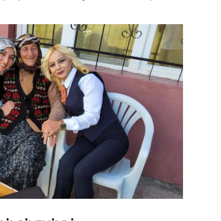
dirne
lazığ
rzincan
rzurum
skişehir
aziantep
iresun
ümüşhane
akkari
atay
sparta