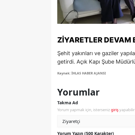
S
Si
S
ZIYARETLER DEVAM 
S
Şehit yakınları ve gaziler yapı
T
getirdi. Açık Kapı Şube Müdürl
T
Kaynak: İHLAS HABER AJANSI
T
Yorumlar
T
Takma Ad
Ş
Yorum yapmak için, isterseniz
giriş
yapabili
U
Yorum Yazın (500 Karakter)
V